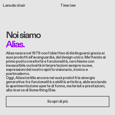
Lanuda chair
Time low
Noi siamo
Alias.
Alias ​​nasce nel 1979 con l'obiettivo di distinguersi grazie ai
suoi prodotti all'avanguardia, dal design unico. Mettendo al
primo posto creatività e funzionalità, cerchiamo con
inesauribile curiosità interpretazioni sempre nuove,
espressioni del nostro spirito visionario, ironico e
postmoderno.
Oggi, Alias instilla ancora nei suoi prodotti la sinergia
generativa tra funzionalità e abilità artistica, abbracciando
la sperimentazione aperta di forme, materiali e prestazioni,
alla ricerca di Something Else.
Scopri di più