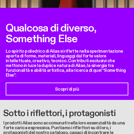
Qualcosa di diverso,
Something Else
Lo spirito poliedrico di Alias si riflette nella sperimentazione
aperta di forme, materiali, linguaggi dal forte valore
intellettuale, creativo, tecnico. Contributi esclusivi che
mettono in luce la duplice natura di Alias, la sinergia tra
funzionalità e abilità artistica, alla ricerca di quel “Something
Else”.
Scopri di più
Sotto i riflettori, i protagonisti
I prodotti Alias sono accomunati nella loro essenzialità da una
forte carica espressiva. Puntiamo i riflettori su di loro, i
protagonisti del nostro catalogo, capaci di incontrare le