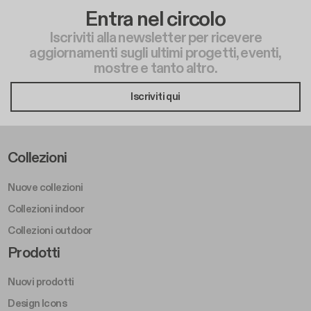
Entra nel circolo
Iscriviti alla newsletter per ricevere
aggiornamenti sugli ultimi progetti, eventi,
mostre e tanto altro.
Iscriviti qui
Footer Left Middle A
Collezioni
Nuove collezioni
Collezioni indoor
Collezioni outdoor
Footer Right Middle A
Prodotti
Nuovi prodotti
Design Icons