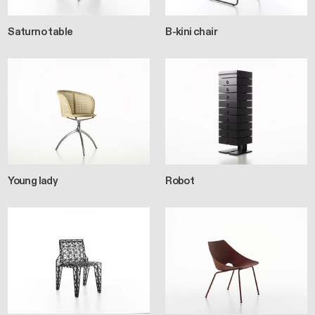
Saturno table
B-kini chair
Young lady
Robot