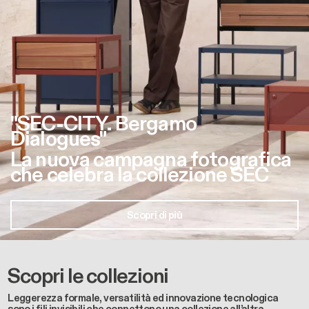
"SEC-CITY. Bergamo
Dialogues"
La nuova campagna fotografica
che celebra la collezione SEC
Scopri di più
Scopri le collezioni
Leggerezza formale, versatilità ed innovazione tecnologica