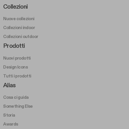
Footer Left Middle A
Collezioni
Nuove collezioni
Collezioni indoor
Collezioni outdoor
Footer Right Middle A
Prodotti
Nuovi prodotti
Design Icons
Tutti i prodotti
Footer Right A
Alias
Cosa ci guida
Something Else
Storia
Awards