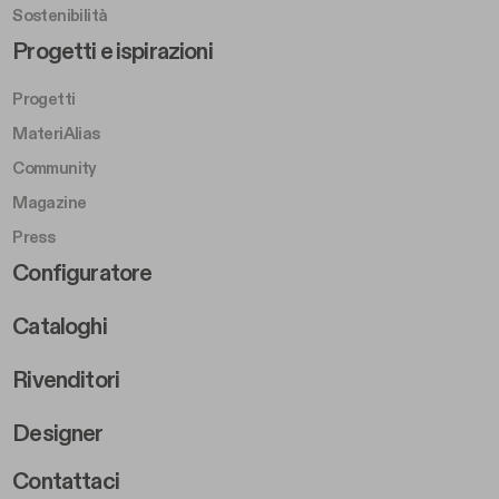
Sostenibilità
Footer Left Middle B
Progetti e ispirazioni
Progetti
MateriAlias
Community
Magazine
Press
Footer Right Middle B
Configuratore
Cataloghi
Rivenditori
Designer
Footer Right 2
Contattaci