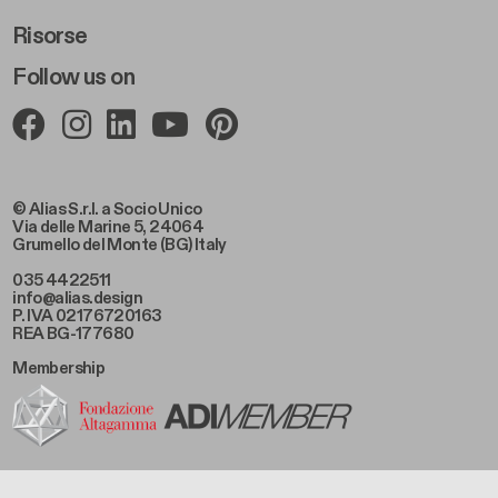
Risorse
Follow us on
© Alias S.r.l. a Socio Unico
Via delle Marine 5, 24064
Grumello del Monte (BG) Italy
035 4422511
info@alias.design
P. IVA 02176720163
REA BG-177680
Membership