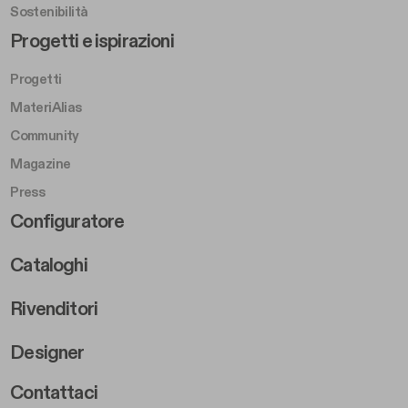
Sostenibilità
Footer Left Middle B
Progetti e ispirazioni
Progetti
MateriAlias
Community
Magazine
Press
Footer Right Middle B
Configuratore
Cataloghi
Rivenditori
Designer
Footer Right 2
Contattaci