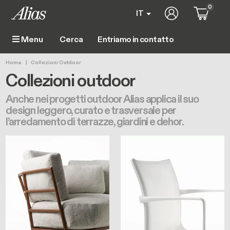
Salta al contenuto principale
0
User account m
IT
Entriamo in contatto
Menu
Main navigation
Briciole di pane
Home
Collezioni Outdoor
Collezioni outdoor
Anche nei progetti outdoor Alias applica il suo
design leggero, curato e trasversale per
l’arredamento di terrazze, giardini e dehor.