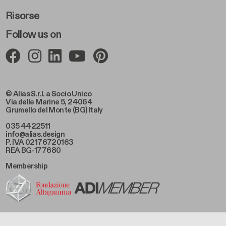
Risorse
Follow us on
© Alias S.r.l. a Socio Unico
Via delle Marine 5, 24064
Grumello del Monte (BG) Italy
035 4422511
info@alias.design
P. IVA 02176720163
REA BG-177680
Membership