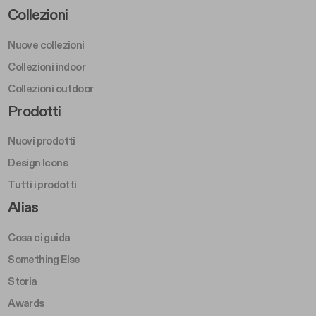
Footer Left Middle A
Collezioni
Nuove collezioni
Collezioni indoor
Collezioni outdoor
Footer Right Middle A
Prodotti
Nuovi prodotti
Design Icons
Tutti i prodotti
Footer Right A
Alias
Cosa ci guida
Something Else
Storia
Awards