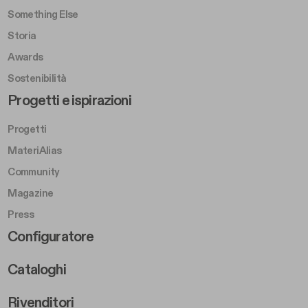
Something Else
Storia
Awards
Sostenibilità
Footer Left Middle B
Progetti e ispirazioni
Progetti
MateriAlias
Community
Magazine
Press
Footer Right Middle B
Configuratore
Cataloghi
Rivenditori