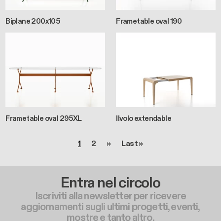
Biplane 200x105
Frametable oval 190
Frametable oval 295XL
Ilvolo extendable
Paginazione
Pagina
Pagina
Pagina successiva
Ultima pagina
1
2
››
Last »
Entra nel circolo
Iscriviti alla newsletter per ricevere
aggiornamenti sugli ultimi progetti, eventi,
mostre e tanto altro.