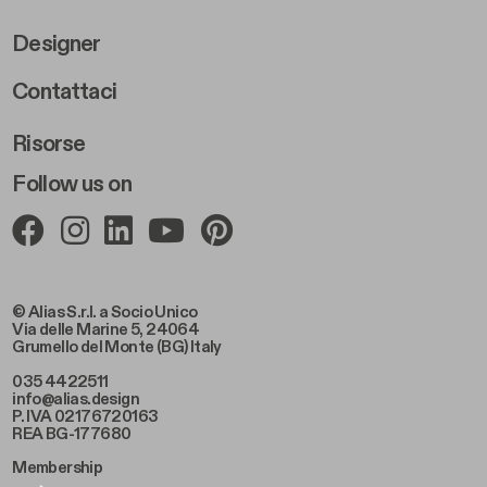
Designer
Footer Right 2
Contattaci
Risorse
Follow us on
© Alias S.r.l. a Socio Unico
Via delle Marine 5, 24064
Grumello del Monte (BG) Italy
035 4422511
info@alias.design
P. IVA 02176720163
REA BG-177680
Membership