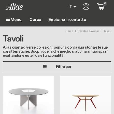
Salta al contenuto principale
0
User account 
IT
Entriamo in contatto
Menu
Main navigation
Briciole di pane
Home
Tavoli e Tavolini
Tavoli
Tavoli
Alias ospita diverse collezioni, ognuna con la sua storia e le sue
caratteristiche. Scopri quella che meglio si abbina ai tuoi spazi
esaltandone estetica e funzionalità.
Filtra per