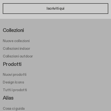
Iscriviti qui
Footer Left Middle A
Collezioni
Nuove collezioni
Collezioni indoor
Collezioni outdoor
Footer Right Middle A
Prodotti
Nuovi prodotti
Design Icons
Tutti i prodotti
Footer Right A
Alias
Cosa ci guida