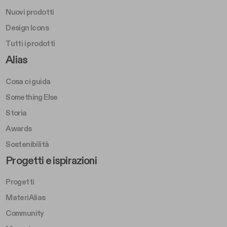
Nuovi prodotti
Design Icons
Tutti i prodotti
Footer Right A
Alias
Cosa ci guida
Something Else
Storia
Awards
Sostenibilità
Footer Left Middle B
Progetti e ispirazioni
Progetti
MateriAlias
Community