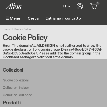
Salta al contenuto principale
0
User account m
IT
Entriamo in contatto
Menu
Main navigation
Briciole di pane
Home
Cookie Policy
Cookie Policy
Error: The domain ALIAS.DESIGN is not authorized to show the
cookie declaration for domain group ID eaaa48cc-b577-463d-
8a5c-bb953ea8c6e7. Please add it to the domain group in the
Cookiebot Manager to authorize the domain.
Footer Left Middle A
Collezioni
Nuove collezioni
Collezioni indoor
Collezioni outdoor
Footer Right Middle A
Prodotti