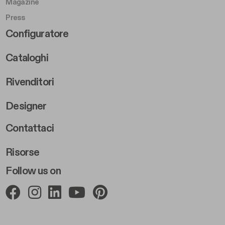
Magazine
Press
Footer Right Middle B
Configuratore
Cataloghi
Rivenditori
Designer
Footer Right 2
Contattaci
Risorse
Follow us on