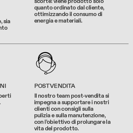
scorte: viene prodotto solo
quanto ordinato dal cliente,
ottimizzando il consumo di
energia e materiali.
 sia
nto
NI
POST VENDITA
perti
Il nostro team post-vendita si
.
impegna a supportare i nostri
clienti con consigli sulla
pulizia e sulla manutenzione,
con l’obiettivo di prolungare la
vita del prodotto.