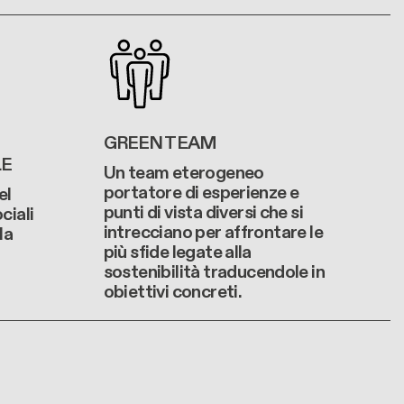
GREEN TEAM
LE
Un team eterogeneo
portatore di esperienze e
el
punti di vista diversi che si
ciali
intrecciano per affrontare le
la
più sfide legate alla
sostenibilità traducendole in
obiettivi concreti.