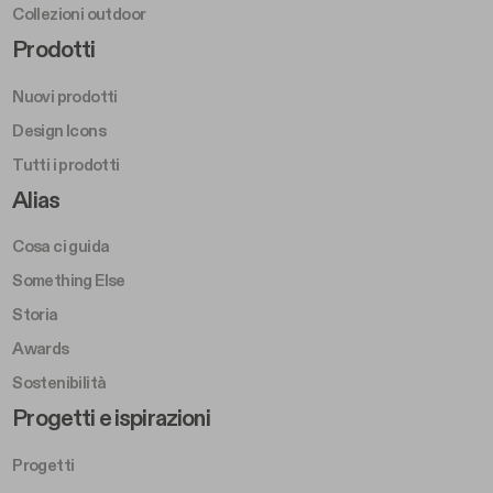
Collezioni outdoor
Footer Right Middle A
Prodotti
Nuovi prodotti
Design Icons
Tutti i prodotti
Footer Right A
Alias
Cosa ci guida
Something Else
Storia
Awards
Sostenibilità
Footer Left Middle B
Progetti e ispirazioni
Progetti