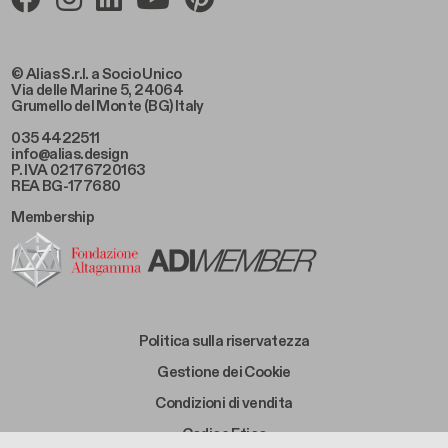
© Alias S.r.l. a Socio Unico
Via delle Marine 5, 24064
Grumello del Monte (BG) Italy
035 4422511
info@alias.design
P. IVA 02176720163
REA BG-177680
Membership
Footer Bottom Left
Politica sulla riservatezza
Footer Bottom Left Middle
Gestione dei Cookie
Footer Bottom Right Middle
Condizioni di vendita
Footer Bottom Right
Codice Etico