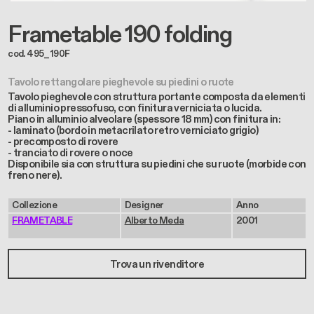
Frametable 190 folding
cod. 495_190F
Tavolo rettangolare pieghevole su piedini o ruote
Tavolo pieghevole con struttura portante composta da elementi
di alluminio pressofuso, con finitura verniciata o lucida.
Piano in alluminio alveolare (spessore 18 mm) con finitura in:
- laminato (bordo in metacrilato retro verniciato grigio)
- precomposto di rovere
- tranciato di rovere o noce
Disponibile sia con struttura su piedini che su ruote (morbide con
freno nere).
Collezione
Designer
Anno
FRAMETABLE
Alberto Meda
2001
Trova un rivenditore