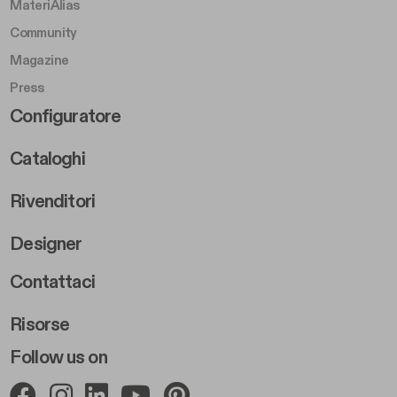
MateriAlias
Community
Magazine
Press
Footer Right Middle B
Configuratore
Cataloghi
Rivenditori
Designer
Footer Right 2
Contattaci
Risorse
Follow us on