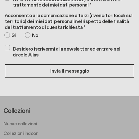
trattamento dei miei dati personali*
Acconsento alla comunicazione a terzi (rivenditori locali sul
territorio) dei miei dati personali nel rispetto delle finalità
del trattamento di questa richiesta *
Si
No
Desidero iscrivermi alla newsletter ed entrare nel
circolo Alias
Footer Left Middle A
Collezioni
Nuove collezioni
Collezioni indoor