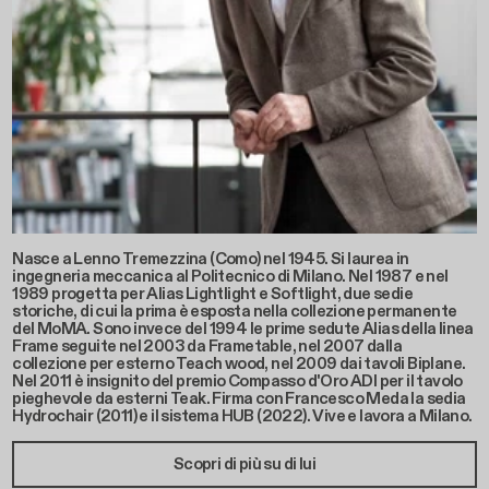
Nasce a Lenno Tremezzina (Como) nel 1945. Si laurea in
ingegneria meccanica al Politecnico di Milano. Nel 1987 e nel
1989 progetta per Alias Lightlight e Softlight, due sedie
storiche, di cui la prima è esposta nella collezione permanente
del MoMA. Sono invece del 1994 le prime sedute Alias della linea
Frame seguite nel 2003 da Frametable, nel 2007 dalla
collezione per esterno Teach wood, nel 2009 dai tavoli Biplane.
Nel 2011 è insignito del premio Compasso d'Oro ADI per il tavolo
pieghevole da esterni Teak. Firma con Francesco Meda la sedia
Hydrochair (2011) e il sistema HUB (2022). Vive e lavora a Milano.
Scopri di più su di lui