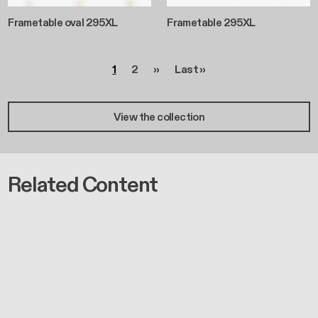
Frametable oval 295XL
Frametable 295XL
Paginazione
Pagina
Pagina
Pagina successiva
Ultima pagina
1
2
››
Last »
View the collection
Related Content