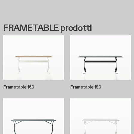
FRAMETABLE prodotti
Frametable 160
Frametable 190