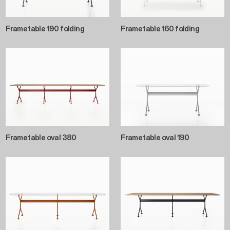
Frametable 190 folding
Frametable 160 folding
Frametable oval 380
Frametable oval 190