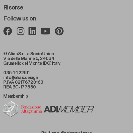
Risorse
Follow us on
© Alias S.r.l. a Socio Unico
Via delle Marine 5, 24064
Grumello del Monte (BG) Italy
035 4422511
info@alias.design
P. IVA 02176720163
REA BG-177680
Membership
Footer Bottom Left