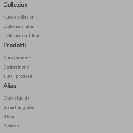
Footer Left Middle A
Collezioni
Nuove collezioni
Collezioni indoor
Collezioni outdoor
Footer Right Middle A
Prodotti
Nuovi prodotti
Design Icons
Tutti i prodotti
Footer Right A
Alias
Cosa ci guida
Something Else
Storia
Awards