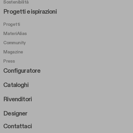
Sostenibilità
Footer Left Middle B
Progetti e ispirazioni
Progetti
MateriAlias
Community
Magazine
Press
Footer Right Middle B
Configuratore
Cataloghi
Rivenditori
Designer
Footer Right 2
Contattaci