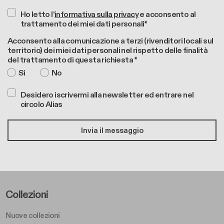
Ho letto l'
informativa sulla privacy
e acconsento al
trattamento dei miei dati personali*
Acconsento alla comunicazione a terzi (rivenditori locali sul
territorio) dei miei dati personali nel rispetto delle finalità
del trattamento di questa richiesta *
Si
No
Desidero iscrivermi alla newsletter ed entrare nel
circolo Alias
Footer Left Middle A
Collezioni
Nuove collezioni