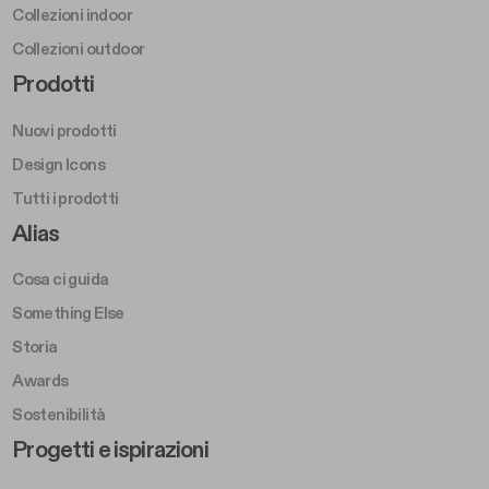
Collezioni indoor
Collezioni outdoor
Footer Right Middle A
Prodotti
Nuovi prodotti
Design Icons
Tutti i prodotti
Footer Right A
Alias
Cosa ci guida
Something Else
Storia
Awards
Sostenibilità
Footer Left Middle B
Progetti e ispirazioni