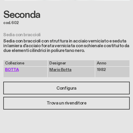
Seconda
cod. 602
Sedia con braccioli
Sedia con braccioli con struttura in acciaio verniciato e seduta
in lamiera d'acciaio forata verniciata con schienale costituito da
due elementi cilindrici in poliuretano nero.
Collezione
Designer
Anno
BOTTA
Mario Botta
1982
Configura
Trova un rivenditore