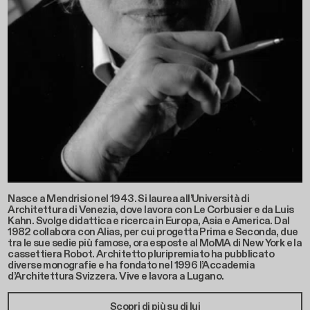
Nasce a Mendrisio nel 1943. Si laurea all’Università di
Architettura di Venezia, dove lavora con Le Corbusier e da Luis
Kahn. Svolge didattica e ricerca in Europa, Asia e America. Dal
1982 collabora con Alias, per cui progetta Prima e Seconda, due
tra le sue sedie più famose, ora esposte al MoMA di New York e la
cassettiera Robot. Architetto pluripremiato ha pubblicato
diverse monografie e ha fondato nel 1996 l’Accademia
d’Architettura Svizzera. Vive e lavora a Lugano.
Scopri di più su di lui