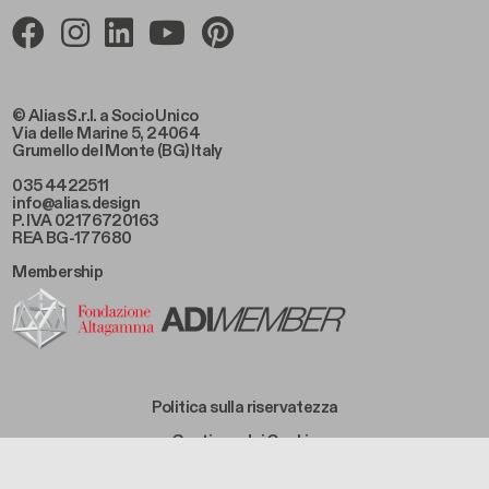
© Alias S.r.l. a Socio Unico
Via delle Marine 5, 24064
Grumello del Monte (BG) Italy
035 4422511
info@alias.design
P. IVA 02176720163
REA BG-177680
Membership
Footer Bottom Left
Politica sulla riservatezza
Footer Bottom Left Middle
Gestione dei Cookie
Footer Bottom Right Middle
Condizioni di vendita