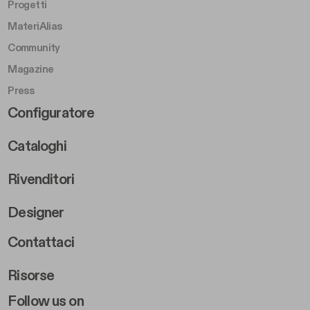
Progetti
MateriAlias
Community
Magazine
Press
Footer Right Middle B
Configuratore
Cataloghi
Rivenditori
Designer
Footer Right 2
Contattaci
Risorse
Follow us on