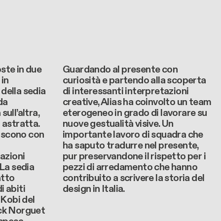
ste in due
Guardando al presente con
in
curiosità e partendo alla scoperta
 della sedia
di interessanti interpretazioni
da
creative, Alias ha coinvolto un team
ull’altra,
eterogeneo in grado di lavorare su
 astratta.
nuove gestualità visive. Un
giscono con
importante lavoro di squadra che
ha saputo tradurre nel presente,
lazioni
pur preservandone il rispetto per i
 La sedia
pezzi di arredamento che hanno
atto
contribuito a scrivere la storia del
 abiti
design in Italia.
 Kobi del
ick Norguet