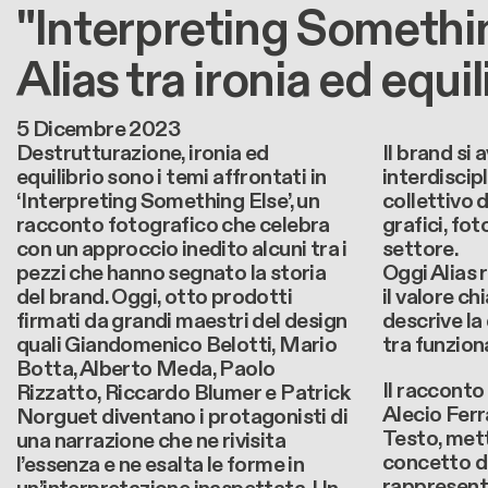
"Interpreting Something
Alias tra ironia ed equil
5 Dicembre 2023
Destrutturazione, ironia ed
Il brand si 
equilibrio sono i temi affrontati in
interdiscip
‘Interpreting Something Else’, un
collettivo d
racconto fotografico che celebra
grafici, fot
con un approccio inedito alcuni tra i
settore.
pezzi che hanno segnato la storia
Oggi Alias 
del brand. Oggi, otto prodotti
il valore c
firmati da grandi maestri del design
descrive la
quali Giandomenico Belotti, Mario
tra funzion
Botta, Alberto Meda, Paolo
Il racconto
Rizzatto, Riccardo Blumer e Patrick
Alecio Ferr
Norguet diventano i protagonisti di
Testo, mett
una narrazione che ne rivisita
concetto di
l’essenza e ne esalta le forme in
rappresenta