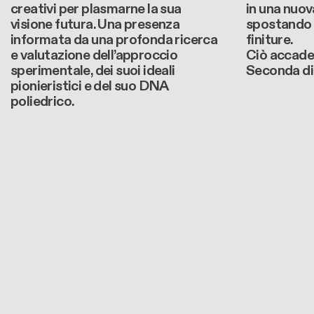
creativi per plasmarne la sua
in una nuov
visione futura. Una presenza
spostando 
informata da una profonda ricerca
finiture.
e valutazione dell’approccio
Ciò accade 
sperimentale, dei suoi ideali
Seconda di
pionieristici e del suo DNA
poliedrico.