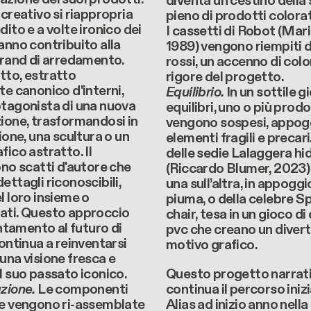
diventa un cestino della
 creativo si riappropria
pieno di prodotti colorat
dito e a volte ironico dei
I cassetti di Robot (Mar
anno contribuito alla
1989) vengono riempiti 
brand di arredamento.
rossi, un accenno di colo
tto, estratto
rigore del progetto.
te canonico d'interni,
Equilibrio.
In un sottile g
otagonista di una nuova
equilibri, uno o più prodo
ione, trasformandosi in
vengono sospesi, appogg
zione, una scultura o un
elementi fragili e precari.
fico astratto. Il
delle sedie Lalaggera hi
ono scatti d'autore che
(Riccardo Blumer, 2023) i
ettagli riconoscibili,
una sull’altra, in appoggi
l loro insieme o
piuma, o della celebre S
ati. Questo approccio
chair, tesa in un gioco di 
entamento al futuro di
pvc che creano un diver
continua a reinventarsi
motivo grafico.
una visione fresca e
l suo passato iconico.
Questo progetto narrat
zione.
Le componenti
continua il percorso iniz
te vengono ri-assemblate
Alias ad inizio anno nella