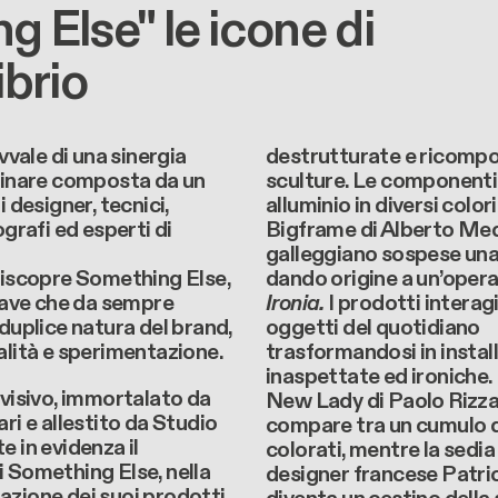
 Else" le icone di
ibrio
avvale di una sinergia
destrutturate e ricompo
linare composta da un
sculture. Le componenti 
i designer, tecnici,
alluminio in diversi colori
ografi ed esperti di
Bigframe di Alberto Me
galleggiano sospese una s
​​riscopre Something Else,
dando origine a un’opera
hiave che da sempre
Ironia.
I prodotti intera
 duplice natura del brand,
oggetti del quotidiano
alità e sperimentazione.
trasformandosi in instal
inaspettate ed ironiche.
 visivo, immortalato da
New Lady di Paolo Rizz
ari e allestito da Studio
compare tra un cumulo di
e in evidenza il
colorati, mentre la sedia
 Something Else, nella
designer francese Patr
zione dei suoi prodotti.