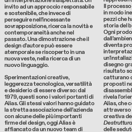
un’interpretazione inaspettata. Un
Il processo
invito ad un approccio responsabile
in modo ine
e sostenibile, che invece di
pezzi che h
perseguire nell’incessante
storia del 
sovrapposizione, ricerca la novità e
Ogni prodo
contemporaneità anche nel
dall'ambien
passato. Una dimostrazione che il
diventa pr
design d’autore può essere
interpretaz
atemporale se riscoperto in una
un'installa
nuova veste, nella ricerca di un
disegno gra
nuovo linguaggio.
risultato s
Sperimentazioni creative,
catturano d
leggerezza tecnologica, versatilità
proposti ne
e desiderio di essere diverso: dal
disassembl
1979, questi sono i valori portanti di
rivela l'ori
Alias. Gli stessi valori hanno guidato
Alias, che 
la stretta associazione dell’azienda
attraverso 
con alcune delle più importanti
creativa de
firme del design, oggi Alias è
Destruttura
affiancato da un nuovo team di
delle sedu