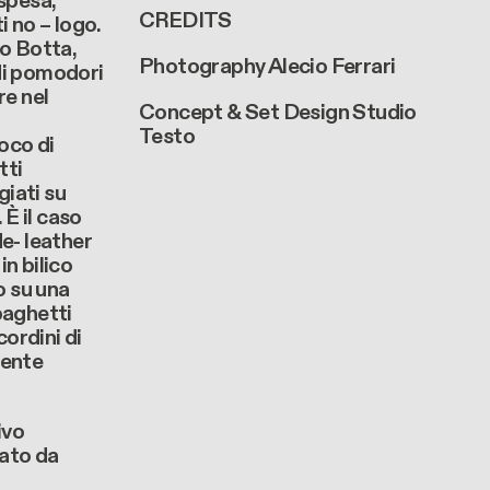
 spesa,
CREDITS
i no – logo.
io Botta,
Photography Alecio Ferrari
di pomodori
re nel
Concept & Set Design Studio
Testo
ioco di
tti
iati su
 È il caso
de- leather
n bilico
o su una
paghetti
cordini di
tente
ivo
iato da