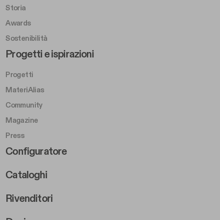
Storia
Awards
Sostenibilità
Footer Left Middle B
Progetti e ispirazioni
Progetti
MateriAlias
Community
Magazine
Press
Footer Right Middle B
Configuratore
Cataloghi
Rivenditori