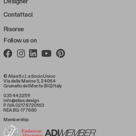
Designer
Footer Right 2
Contattaci
Risorse
Follow us on
© Alias S.r.l. a Socio Unico
Via delle Marine 5, 24064
Grumello del Monte (BG) Italy
035 4422511
info@alias.design
P. IVA 02176720163
REA BG-177680
Membership