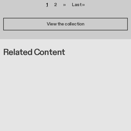
Pagina
Pagina
Pagina successiva
Ultima pagina
1
2
››
Last »
View the collection
Related Content