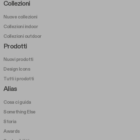
Footer Left Middle A
Collezioni
Nuove collezioni
Collezioni indoor
Collezioni outdoor
Footer Right Middle A
Prodotti
Nuovi prodotti
Design Icons
Tutti i prodotti
Footer Right A
Alias
Cosa ci guida
Something Else
Storia
Awards