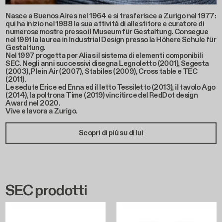
Nasce a Buenos Aires nel 1964 e si trasferisce a Zurigo nel 1977:
qui ha inizio nel 1988 la sua attività di allestitore e curatore di
numerose mostre presso il Museum für Gestaltung. Consegue
nel 1991 la laurea in Industrial Design presso la Höhere Schule für
Gestaltung.
Nel 1997 progetta per Alias il sistema di elementi componibili
SEC. Negli anni successivi disegna Legnoletto (2001), Segesta
(2003), Plein Air (2007), Stabiles (2009), Cross table e TEC
(2011).
Le sedute Erice ed Enna ed il letto Tessiletto (2013), il tavolo Ago
(2014), la poltrona Time (2019) vincitirce del RedDot design
Award nel 2020.
Vive e lavora a Zurigo.
Scopri di più su di lui
SEC prodotti