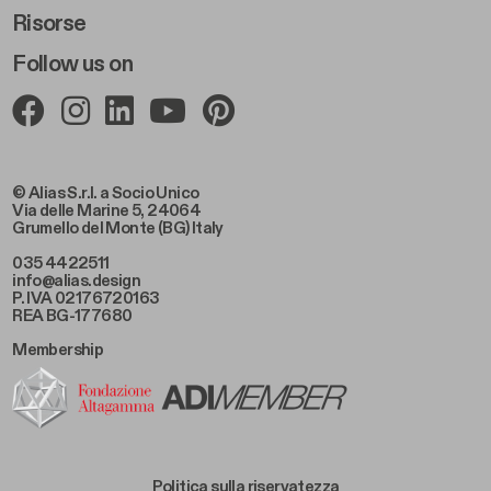
Risorse
Follow us on
© Alias S.r.l. a Socio Unico
Via delle Marine 5, 24064
Grumello del Monte (BG) Italy
035 4422511
info@alias.design
P. IVA 02176720163
REA BG-177680
Membership
Footer Bottom Left
Politica sulla riservatezza