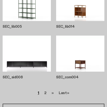
SEC_lib005
SEC_lib014
SEC_sid008
SEC_com004
Paginazione
Pagina
Pagina
Pagina successiva
Ultima pagina
1
2
››
Last »