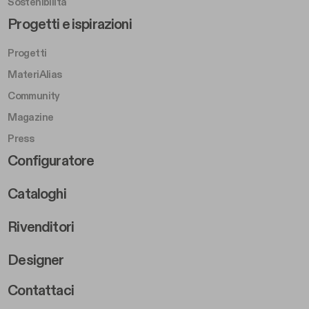
Sostenibilità
Footer Left Middle B
Progetti e ispirazioni
Progetti
MateriAlias
Community
Magazine
Press
Footer Right Middle B
Configuratore
Cataloghi
Rivenditori
Designer
Footer Right 2
Contattaci