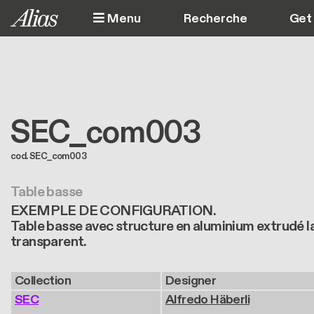
Aller au contenu principal
Menu
Get 
SEC_com003
cod. SEC_com003
Table basse
EXEMPLE DE CONFIGURATION.
Table basse avec structure en aluminium extrudé l
transparent.
Collection
Designer
SEC
Alfredo Häberli