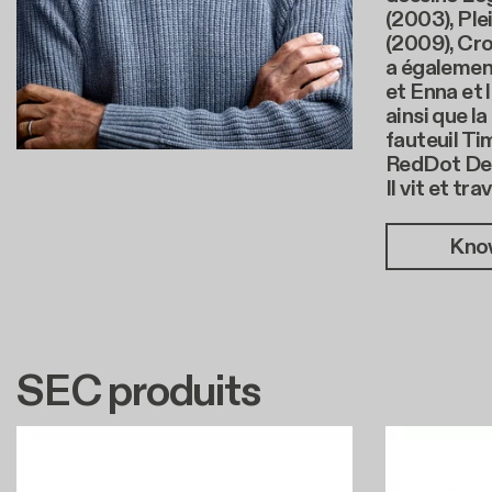
(2003), Ple
(2009), Cro
a également
et Enna et l
ainsi que la
fauteuil Ti
RedDot De
Il vit et tra
Kno
SEC produits