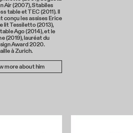
in Air (2007), Stabiles
ss table et TEC (2011). Il
 conçu les assises Erice
e lit Tessiletto (2013),
 table Ago (2014), et le
me (2019), lauréat du
sign Award 2020.
vaille à Zurich.
w more about him