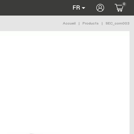
0
User accoun
FR
Fil d'Ariane
Accueil
Products
SEC_com003