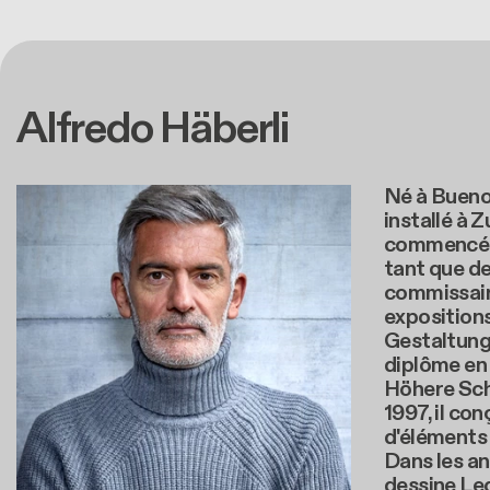
Alfredo Häberli
Né à Buenos
installé à Z
commencé à
tant que de
commissai
exposition
Gestaltung.
diplôme en 
Höhere Sch
1997, il co
d'éléments 
Dans les an
dessine Le