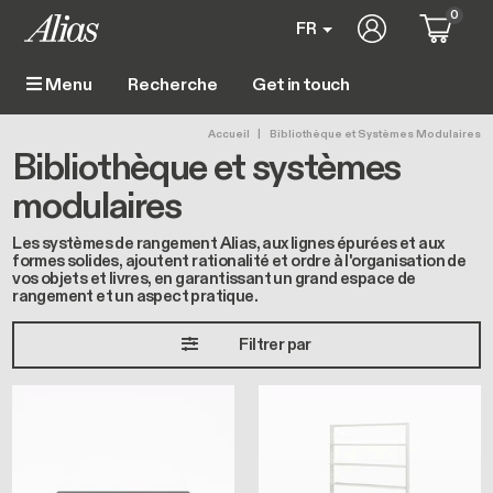
Aller au contenu principal
0
User account 
FR
Get in touch
Menu
Main navigation
Fil d'Ariane
Accueil
Bibliothèque et Systèmes Modulaires
Bibliothèque et systèmes
modulaires
Les systèmes de rangement Alias, aux lignes épurées et aux
formes solides, ajoutent rationalité et ordre à l'organisation de
vos objets et livres, en garantissant un grand espace de
rangement et un aspect pratique.
Filtrer par