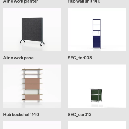
Aline work planter
Hub wall unit 140
Aline work panel
SEC_tor008
Hub bookshelf 140
SEC_car013