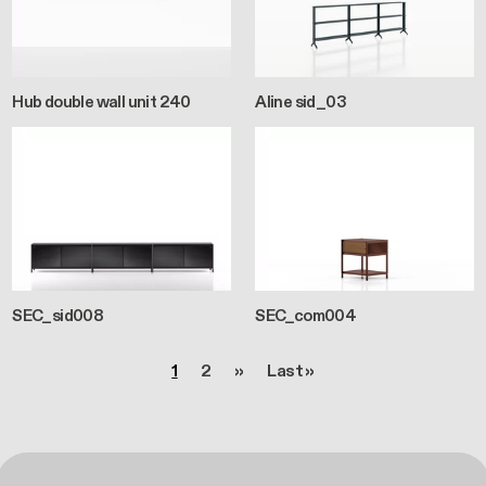
Hub double wall unit 240
Aline sid_03
SEC_sid008
SEC_com004
Pagination
Page
Page
Page suivante
Dernière page
1
2
››
Last »