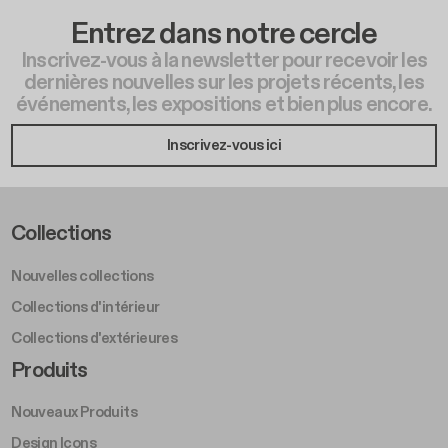
Entrez dans notre cercle
Inscrivez-vous à la newsletter pour recevoir les
dernières nouvelles sur les projets récents, les
événements, les expositions et bien plus encore.
Inscrivez-vous ici
Footer Left Middle A
Collections
Nouvelles collections
Collections d'intérieur
Collections d'extérieures
Footer Right Middle A
Produits
Nouveaux Produits
Design Icons