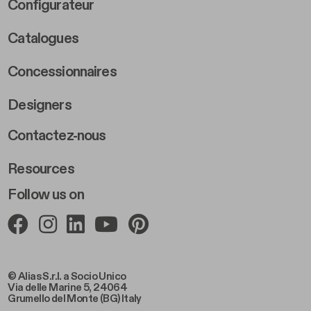
Footer Right Middle B
Configurateur
Catalogues
Concessionnaires
Designers
Footer Right 2
Contactez-nous
Resources
Follow us on
© Alias S.r.l. a Socio Unico
Via delle Marine 5, 24064
Grumello del Monte (BG) Italy