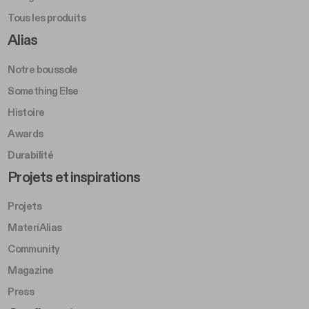
Tous les produits
Footer Right A
Alias
Notre boussole
Something Else
Histoire
Awards
Durabilité
Footer Left Middle B
Projets et inspirations
Projets
MateriAlias
Community
Magazine
Press