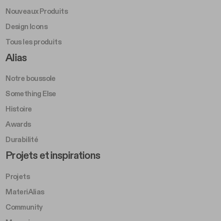
Nouveaux Produits
Design Icons
Tous les produits
Footer Right A
Alias
Notre boussole
Something Else
Histoire
Awards
Durabilité
Footer Left Middle B
Projets et inspirations
Projets
MateriAlias
Community