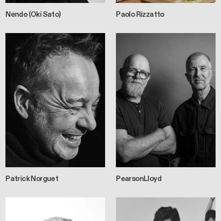
Nendo (Oki Sato)
Paolo Rizzatto
Patrick Norguet
PearsonLloyd