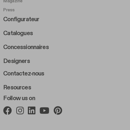
Magazine
Press
Footer Right Middle B
Configurateur
Catalogues
Concessionnaires
Designers
Footer Right 2
Contactez-nous
Resources
Follow us on