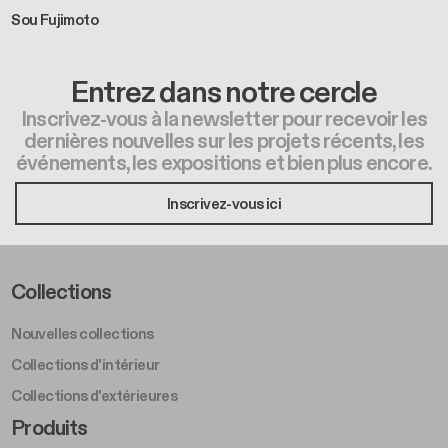
Sou Fujimoto
Entrez dans notre cercle
Inscrivez-vous à la newsletter pour recevoir les
dernières nouvelles sur les projets récents, les
événements, les expositions et bien plus encore.
Inscrivez-vous ici
Footer Left Middle A
Collections
Nouvelles collections
Collections d'intérieur
Collections d'extérieures
Footer Right Middle A
Produits