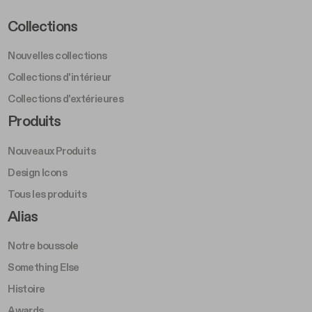
Footer Left Middle A
Collections
Nouvelles collections
Collections d'intérieur
Collections d'extérieures
Footer Right Middle A
Produits
Nouveaux Produits
Design Icons
Tous les produits
Footer Right A
Alias
Notre boussole
Something Else
Histoire
Awards