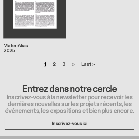
MateriAlias
2025
Pagination
Page
Page
Page
Page suivante
Dernière page
1
2
3
››
Last »
Entrez dans notre cercle
Inscrivez-vous à la newsletter pour recevoir les
dernières nouvelles sur les projets récents, les
événements, les expositions et bien plus encore.
Inscrivez-vous ici