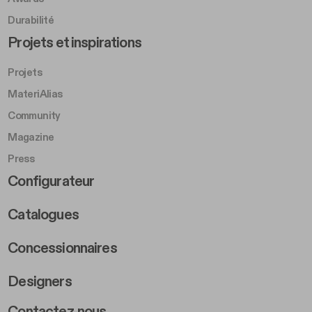
Durabilité
Footer Left Middle B
Projets et inspirations
Projets
MateriAlias
Community
Magazine
Press
Footer Right Middle B
Configurateur
Catalogues
Concessionnaires
Designers
Footer Right 2