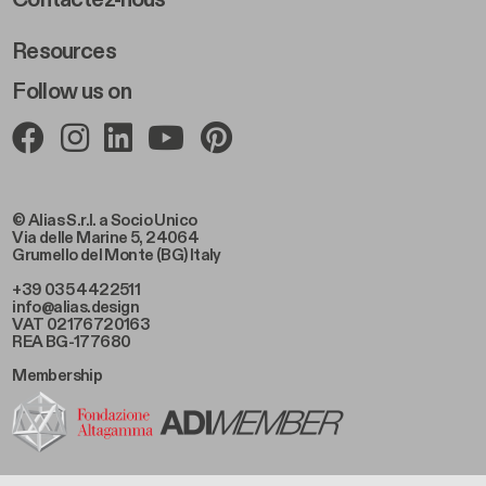
Contactez-nous
Resources
Follow us on
© Alias S.r.l. a Socio Unico
Via delle Marine 5, 24064
Grumello del Monte (BG) Italy
+39 035 4422511
info@alias.design
VAT 02176720163
REA BG-177680
Membership