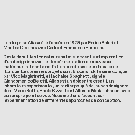
L'entreprise Alias​a été fondée en 1979 par Enrico Baleri et
Marilisa Decimo avec Carlo et Francesco Forcolini.
Dès le début, les fondateurs ont mis l’accent sur l’exploration
d'un design innovant et l’expérimentation de nouveaux
matériaux, attirant ainsi l’attention du secteur dans toute
l’Europe. Les premiers projets sont Broomstick, la série conçue
par Vico Magistretti, et la chaise Spaghetti, signée
Giandomenico Belotti. Alias est un épicentre créatif, un
laboratoire expérimental, un atelier peuplé de jeunes designers
dont Mario Botta, Paolo Rizzatto et Alberto Meda, chacun avec
son propre point de vue. Nous mettons l'accent sur
l’expérimentation de différentes approches de conception.