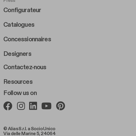
Press
Footer Right Middle B
Configurateur
Catalogues
Concessionnaires
Designers
Footer Right 2
Contactez-nous
Resources
Follow us on
© Alias S.r.l. a Socio Unico
Via delle Marine 5, 24064