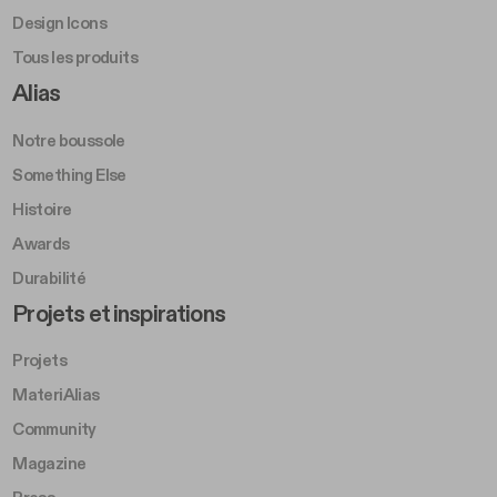
Design Icons
Tous les produits
Footer Right A
Alias
Notre boussole
Something Else
Histoire
Awards
Durabilité
Footer Left Middle B
Projets et inspirations
Projets
MateriAlias
Community
Magazine