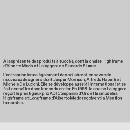
Alias​présente des produits à succès, dont la chaise Highframe
d'Alberto Meda et Laleggera de Riccardo Blumer.
L'entreprise lance également des collaborations avec de
nouveaux designers, dont Jasper Morrison, Alfredo Häberli et
Michele De Lucchi. Elle se développe aussi à l'international et se
fait connaître dans le monde entier. En 1998, la chaise Laleggera
reçoit le prestigieux prix ADI Compasso d'Oro et les modèles
Highframe et Longframe d'Alberto Meda reçoivent la Mention
honorable.