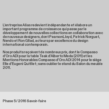
L'entreprise Alias redevient indépendante et élabore un
important programme de croissance qui passe par le
développement de nouvelles collections en collaboration avec
de nouveaux designers, dont PearsonLloyd, Patrick Norguet,
Nendo et Ron GIlad, acteurs par excellence du design
international contemporain.
Nos produits reçoivent de nombreux prix, dont le Compasso
d'Oro ADI pour la table Teak d'Alberto Meda (2011) et les
Mentions Honorables Compasso d'Oro ADI 2014 pour le siège
Elle d'Eugeni Quitllet ; sans oublier le stand du Salon du meuble
2011.
Phase 5 / 2016 Savoir-faire