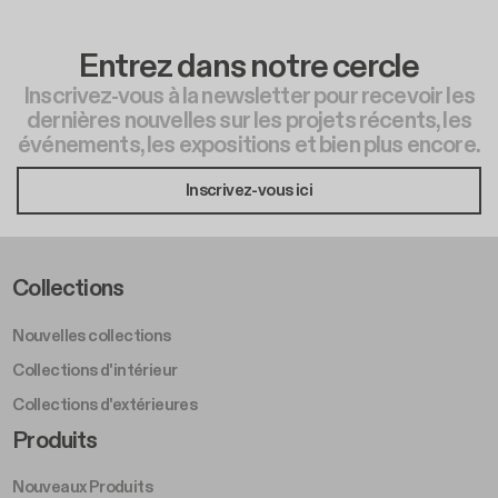
Entrez dans notre cercle
Inscrivez-vous à la newsletter pour recevoir les
dernières nouvelles sur les projets récents, les
événements, les expositions et bien plus encore.
Inscrivez-vous ici
Footer Left Middle A
Collections
Nouvelles collections
Collections d'intérieur
Collections d'extérieures
Footer Right Middle A
Produits
Nouveaux Produits