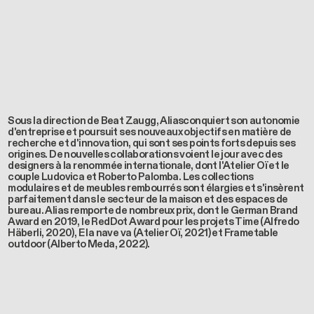
Sous la direction de Beat Zaugg, Alias​conquiert son autonomie
d'entreprise et poursuit ses nouveaux objectifs en matière de
recherche et d'innovation, qui sont ses points forts depuis ses
origines. De nouvelles collaborations voient le jour avec des
designers à la renommée internationale, dont l'Atelier Oï et le
couple Ludovica et Roberto Palomba. Les collections
modulaires et de meubles rembourrés sont élargies et s'insèrent
parfaitement dans le secteur de la maison et des espaces de
bureau. Alias remporte de nombreux prix, dont le German Brand
Award en 2019, le RedDot Award pour les projets Time (Alfredo
Häberli, 2020), E la nave va (Atelier Oï, 2021) et Frametable
outdoor (Alberto Meda, 2022).