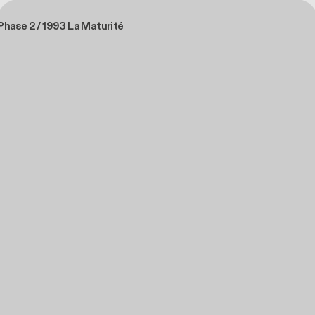
Phase 2 / 1993 La Maturité