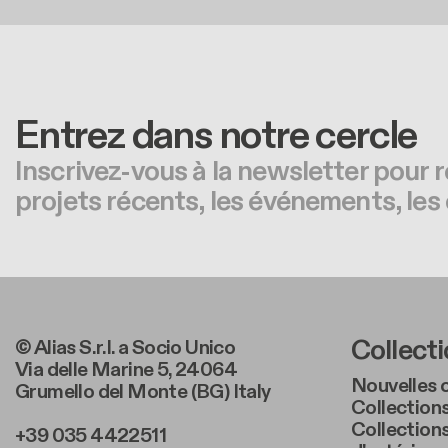
Entrez dans notre cercle
Inscrivez-vous à la newsletter pour r
projets récents, les événements, les 
Foote
Collect
© Alias S.r.l. a Socio Unico
Via delle Marine 5, 24064
Nouvelles c
Grumello del Monte (BG) Italy
Collections
Collection
+39 035 4422511