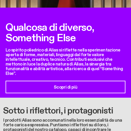
Qualcosa di diverso,
Something Else
Lo spirito poliedrico di Alias si riflette nella sperimentazione
aperta di forme, materiali, linguaggi dal forte valore
intellettuale, creativo, tecnico. Contributi esclusivi che
mettono in luce la duplice natura di Alias, la sinergia tra
funzionalità e abilità artistica, alla ricerca di quel “Something
Else”.
Scopri di più
Sotto i riflettori, i protagonisti
I prodotti Alias sono accomunati nella loro essenzialità da una
forte carica espressiva. Puntiamo i riflettori su di loro, i
protagonisti del nostro catalogo, capaci di incontrare le