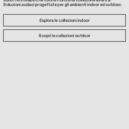
sono i fili invisibili che connettono una collezione all’altra.
Soluzioni audaci progettate per gli ambienti indoor ed outdoor.
Esplora le collezioni indoor
Scopri le collezioni outdoor