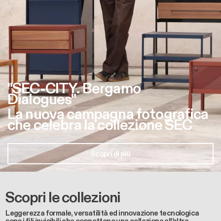
"SEC-CITY. Bergamo
Dialogues"
La nuova campagna fotografica
che celebra la collezione SEC
Scopri di più
Scopri le collezioni
Leggerezza formale, versatilità ed innovazione tecnologica