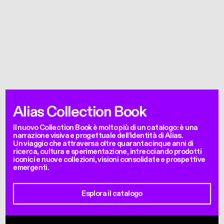
Alias Collection Book
Il nuovo Collection Book è molto più di un catalogo: è una
narrazione visiva e progettuale dell’identità di Alias.
Un viaggio che attraversa oltre quarantacinque anni di
ricerca, cultura e sperimentazione, intrecciando prodotti
iconici e nuove collezioni, visioni consolidate e prospettive
emergenti.
Esplora il catalogo