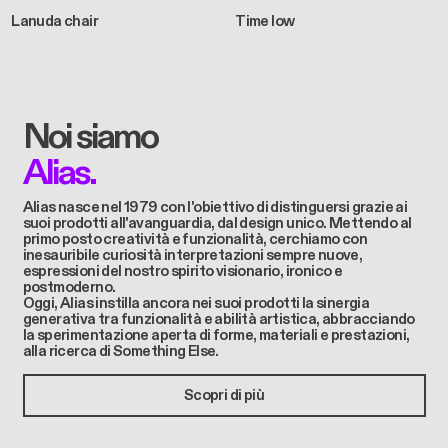
Lanuda chair
Time low
Noi siamo
Alias.
Alias ​​nasce nel 1979 con l'obiettivo di distinguersi grazie ai
suoi prodotti all'avanguardia, dal design unico. Mettendo al
primo posto creatività e funzionalità, cerchiamo con
inesauribile curiosità interpretazioni sempre nuove,
espressioni del nostro spirito visionario, ironico e
postmoderno.
Oggi, Alias instilla ancora nei suoi prodotti la sinergia
generativa tra funzionalità e abilità artistica, abbracciando
la sperimentazione aperta di forme, materiali e prestazioni,
alla ricerca di Something Else.
Scopri di più