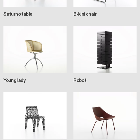
Saturno table
B-kini chair
Young lady
Robot