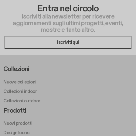
Entra nel circolo
Iscriviti alla newsletter per ricevere
aggiornamenti sugli ultimi progetti, eventi,
mostre e tanto altro.
Iscriviti qui
Footer Left Middle A
Collezioni
Nuove collezioni
Collezioni indoor
Collezioni outdoor
Footer Right Middle A
Prodotti
Nuovi prodotti
Design Icons