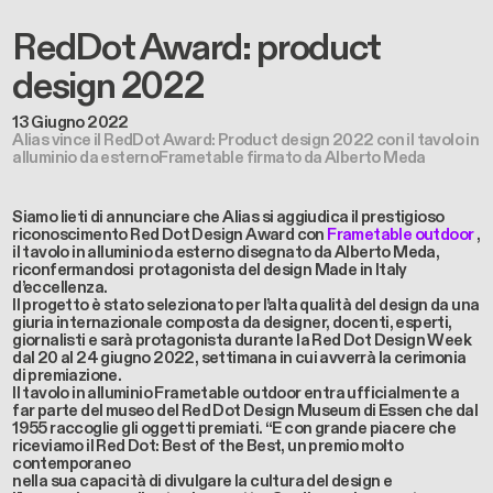
RedDot Award: product
design 2022
13 Giugno 2022
Alias vince il RedDot Award: Product design 2022 con il tavolo in
alluminio da esternoFrametable firmato da Alberto Meda
Siamo lieti di annunciare che Alias si aggiudica il prestigioso
riconoscimento Red Dot Design Award con
Frametable outdoor
,
il
tavolo in alluminio da esterno
disegnato da Alberto Meda,
riconfermandosi protagonista del design Made in Italy
d’eccellenza.
Il progetto è stato selezionato per l’alta qualità del design da una
giuria internazionale composta da designer, docenti, esperti,
giornalisti e sarà protagonista durante la Red Dot Design Week
dal 20 al 24 giugno 2022, settimana in cui avverrà la cerimonia
di premiazione.
Il
tavolo in alluminio
Frametable outdoor entra ufficialmente a
far parte del museo del Red Dot Design Museum di Essen che dal
1955 raccoglie gli oggetti premiati. “E con grande piacere che
riceviamo il Red Dot: Best of the Best, un premio molto
contemporaneo
nella sua capacità di divulgare la cultura del design e