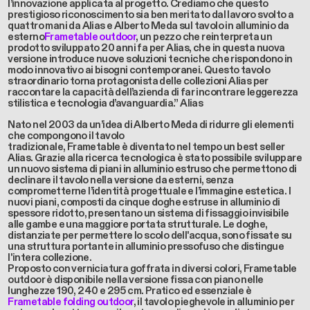
l’innovazione applicata al progetto. Crediamo che questo
prestigioso riconoscimento sia ben meritato dal lavoro svolto a
quattro mani da Alias e Alberto Meda sul
tavolo in alluminio da
esterno
Frametable outdoor
, un pezzo che reinterpreta un
prodotto sviluppato 20 anni fa per Alias, che in questa nuova
versione introduce nuove soluzioni tecniche che rispondono in
modo innovativo ai bisogni contemporanei. Questo tavolo
straordinario torna protagonista delle collezioni Alias per
raccontare la capacità dell’azienda di far incontrare leggerezza
stilistica e tecnologia d’avanguardia.” Alias
Nato nel 2003 da un’idea di Alberto Meda di ridurre gli elementi
che compongono il tavolo
tradizionale, Frametable è diventato nel tempo un best seller
Alias. Grazie alla ricerca tecnologica è stato possibile sviluppare
un nuovo sistema di piani in alluminio estruso che permettono di
declinare il tavolo nella versione da esterni, senza
comprometterne l’identità progettuale e l’immagine estetica. I
nuovi piani, composti da cinque doghe estruse in alluminio di
spessore ridotto, presentano un sistema di fissaggio invisibile
alle gambe e una maggiore portata strutturale. Le doghe,
distanziate per permettere lo scolo dell'acqua, sono fissate su
una struttura portante in alluminio pressofuso che distingue
l'intera collezione.
Proposto con verniciatura goffrata in diversi colori, Frametable
outdoor è disponibile nella versione fissa con piano nelle
lunghezze 190, 240 e 295 cm. Pratico ed essenziale è
Frametable folding outdoor
, il
tavolo pieghevole in alluminio per