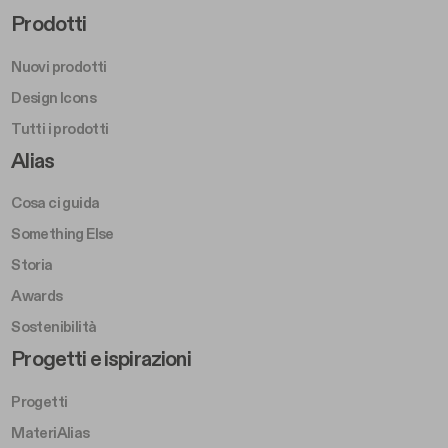
Footer Right Middle A
Prodotti
Nuovi prodotti
Design Icons
Tutti i prodotti
Footer Right A
Alias
Cosa ci guida
Something Else
Storia
Awards
Sostenibilità
Footer Left Middle B
Progetti e ispirazioni
Progetti
MateriAlias