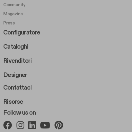
Community
Magazine
Press
Footer Right Middle B
Configuratore
Cataloghi
Rivenditori
Designer
Footer Right 2
Contattaci
Risorse
Follow us on