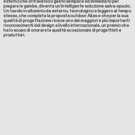
esterno
che attraverso il gesto semplice ed immediato per
piegare le gambe, diventa un’intelligente soluzione salva-spazio.
Un
tavolo in alluminio da esterno,
tecnologico e leggero al tempo
stesso, che completa la proposta outdoor Alias e che per la sua
qualità di progettazione riceve uno dei maggiori e più importanti
riconoscimenti del design a livello internazionale, un premio che
ha lo scopo di onorare la qualità eccezionale di progettisti e
produttori.