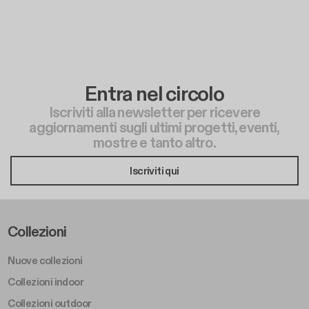
Entra nel circolo
Iscriviti alla newsletter per ricevere
aggiornamenti sugli ultimi progetti, eventi,
mostre e tanto altro.
Iscriviti qui
Footer Left Middle A
Collezioni
Nuove collezioni
Collezioni indoor
Collezioni outdoor