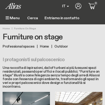
Salta al contenuto principale
0
User account m
IT
Entriamo in contatto
Menu
Main navigation
Briciole di pane
Home
Furniture On Stage
Furniture on stage
Professional spaces
Home
Outdoor
I protagonisti sul palcoscenico
Una raccolta di ispirazioni, dai loft urbani ai più lussuosi spazi
residenziali, passando per uffici e i locali pubblici. “Furniture on
stage” illustra come l’eleganza senza tempo degli arredi Alias si
fonde con l’essenza di ogni ambiente, trasformando gli spazi in
veri e propri palcoscenici dove design e funzionalità si
incontrano.