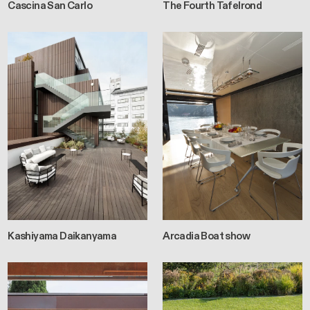
Cascina San Carlo
The Fourth Tafelrond
Kashiyama Daikanyama
Arcadia Boat show