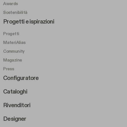
Awards
Sostenibilità
Footer Left Middle B
Progetti e ispirazioni
Progetti
MateriAlias
Community
Magazine
Press
Footer Right Middle B
Configuratore
Cataloghi
Rivenditori
Designer