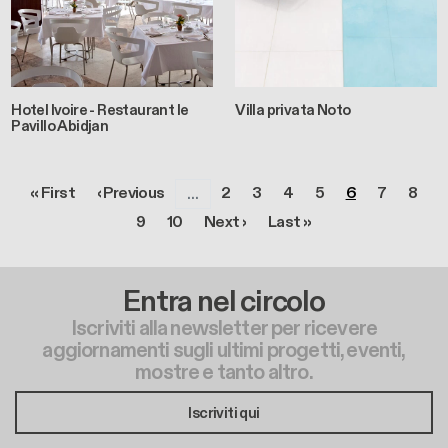
Hotel Ivoire - Restaurant le
Villa privata Noto
Pavillo Abidjan
Paginazione
Prima pagina
Pagina precedente
Pagina
Pagina
Pagina
Pagina
Pagina
Pagina
Pagin
« First
‹ Previous
2
3
4
5
6
7
8
…
Pagina
Pagina
Pagina successiva
Ultima pagina
9
10
Next ›
Last »
Entra nel circolo
Iscriviti alla newsletter per ricevere
aggiornamenti sugli ultimi progetti, eventi,
mostre e tanto altro.
Iscriviti qui