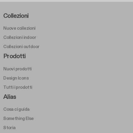
Footer Left Middle A
Collezioni
Nuove collezioni
Collezioni indoor
Collezioni outdoor
Footer Right Middle A
Prodotti
Nuovi prodotti
Design Icons
Tutti i prodotti
Footer Right A
Alias
Cosa ci guida
Something Else
Storia