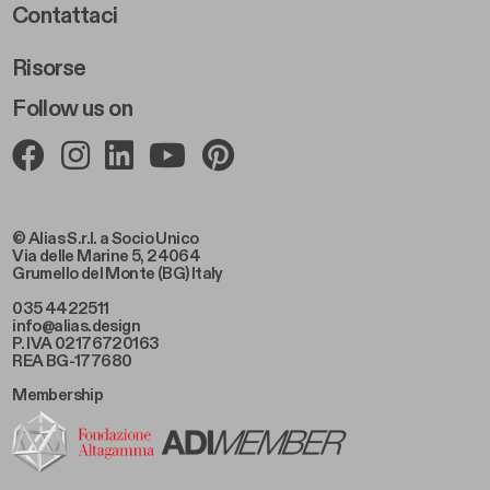
Footer Right 2
Contattaci
Risorse
Follow us on
© Alias S.r.l. a Socio Unico
Via delle Marine 5, 24064
Grumello del Monte (BG) Italy
035 4422511
info@alias.design
P. IVA 02176720163
REA BG-177680
Membership