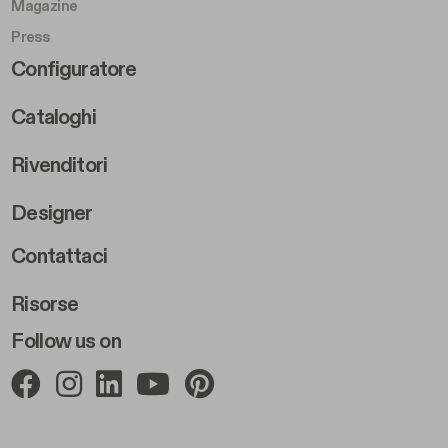
Magazine
Press
Footer Right Middle B
Configuratore
Cataloghi
Rivenditori
Designer
Footer Right 2
Contattaci
Risorse
Follow us on