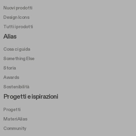
Nuovi prodotti
Design Icons
Tutti i prodotti
Footer Right A
Alias
Cosa ci guida
Something Else
Storia
Awards
Sostenibilità
Footer Left Middle B
Progetti e ispirazioni
Progetti
MateriAlias
Community