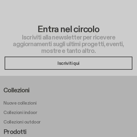
Entra nel circolo
Iscriviti alla newsletter per ricevere
aggiornamenti sugli ultimi progetti, eventi,
mostre e tanto altro.
Iscriviti qui
Footer Left Middle A
Collezioni
Nuove collezioni
Collezioni indoor
Collezioni outdoor
Footer Right Middle A
Prodotti