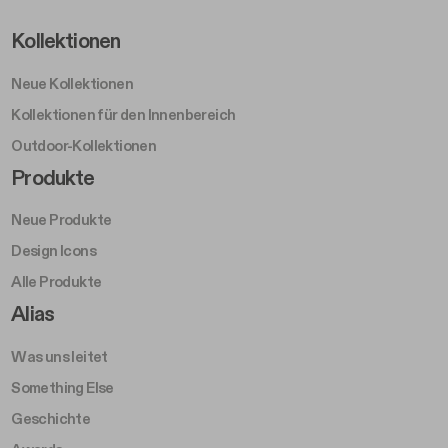
Footer Left Middle A
Kollektionen
Neue Kollektionen
Kollektionen für den Innenbereich
Outdoor-Kollektionen
Footer Right Middle A
Produkte
Neue Produkte
Design Icons
Alle Produkte
Footer Right A
Alias
Was uns leitet
Something Else
Geschichte