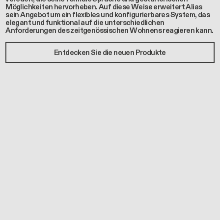
Möglichkeiten hervorheben. Auf diese Weise erweitert Alias
sein Angebot um ein flexibles und konfigurierbares System, das
elegant und funktional auf die unterschiedlichen
Anforderungen des zeitgenössischen Wohnens reagieren kann.
Entdecken Sie die neuen Produkte