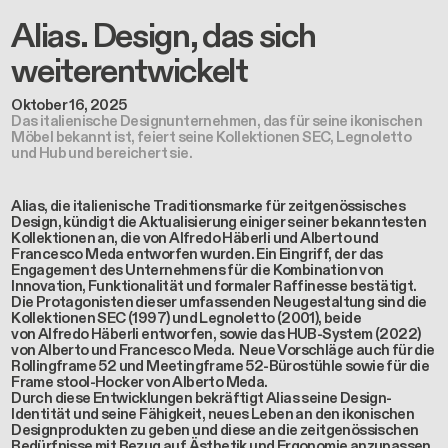
Alias. Design, das sich
weiterentwickelt
Oktober 16, 2025
Das italienische Designunternehmen, das für seine ikonischen
Möbel bekannt ist, feiert seine Kollektionen SEC, Legnoletto
und Hub und bereichert sie.
Alias, die italienische Traditionsmarke für zeitgenössisches
Design, kündigt die Aktualisierung einiger seiner bekanntesten
Kollektionen an, die von Alfredo Häberli und Alberto und
Francesco Meda entworfen wurden. Ein Eingriff, der das
Engagement des Unternehmens für die Kombination von
Innovation, Funktionalität und formaler Raffinesse bestätigt.
Die Protagonisten dieser umfassenden Neugestaltung sind die
Kollektionen
SEC
(1997) und
Legnoletto
(2001), beide
von
Alfredo Häberli
entworfen, sowie das
HUB
-System (2022)
von
Alberto und Francesco Meda.
Neue Vorschläge auch für die
Rollingframe 52 und Meetingframe 52-
Bürostühle sowie für die
Frame stool-
Hocker von Alberto Meda.
Durch diese Entwicklungen bekräftigt Alias seine Design-
Identität und seine Fähigkeit, neues Leben an den ikonischen
Designprodukten zu geben und diese an die zeitgenössischen
Bedürfnisse mit Bezug auf Ästhetik und Ergonomie anzupassen.