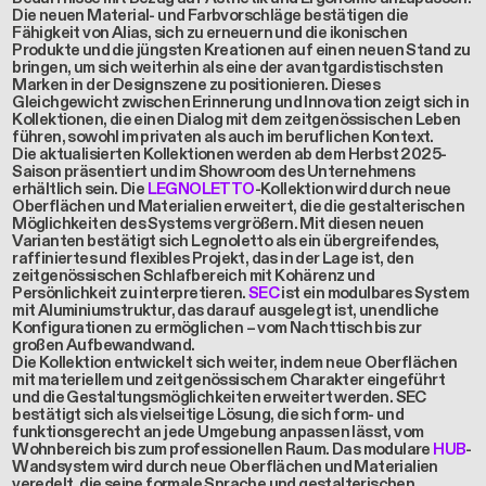
Die neuen Material- und Farbvorschläge bestätigen die
Fähigkeit von Alias, sich zu erneuern und die ikonischen
Produkte und die jüngsten Kreationen auf einen neuen Stand zu
bringen, um sich weiterhin als eine der avantgardistischsten
Marken in der Designszene zu positionieren. Dieses
Gleichgewicht zwischen Erinnerung und Innovation zeigt sich in
Kollektionen, die einen Dialog mit dem zeitgenössischen Leben
führen, sowohl im privaten als auch im beruflichen Kontext.
Die aktualisierten Kollektionen werden ab dem Herbst 2025-
Saison präsentiert und im Showroom des Unternehmens
erhältlich sein. Die
LEGNOLETTO
-Kollektion wird durch neue
Oberflächen und Materialien erweitert, die die gestalterischen
Möglichkeiten des Systems vergrößern. Mit diesen neuen
Varianten bestätigt sich Legnoletto als ein übergreifendes,
raffiniertes und flexibles Projekt, das in der Lage ist, den
zeitgenössischen Schlafbereich mit Kohärenz und
Persönlichkeit zu interpretieren.
SEC
ist ein modulbares System
mit Aluminiumstruktur, das darauf ausgelegt ist, unendliche
Konfigurationen zu ermöglichen – vom Nachttisch bis zur
großen Aufbewandwand.
Die Kollektion entwickelt sich weiter, indem neue Oberflächen
mit materiellem und zeitgenössischem Charakter eingeführt
und die Gestaltungsmöglichkeiten erweitert werden. SEC
bestätigt sich als vielseitige Lösung, die sich form- und
funktionsgerecht an jede Umgebung anpassen lässt, vom
Wohnbereich bis zum professionellen Raum. Das modulare
HUB
-
Wandsystem wird durch neue Oberflächen und Materialien
veredelt, die seine formale Sprache und gestalterischen