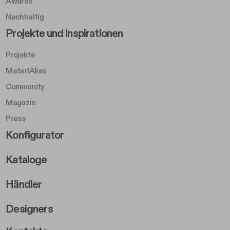
Awards
Nachhaltig
Footer Left Middle B
Projekte und Inspirationen
Projekte
MateriAlias
Community
Magazin
Press
Footer Right Middle B
Konfigurator
Kataloge
Händler
Designers