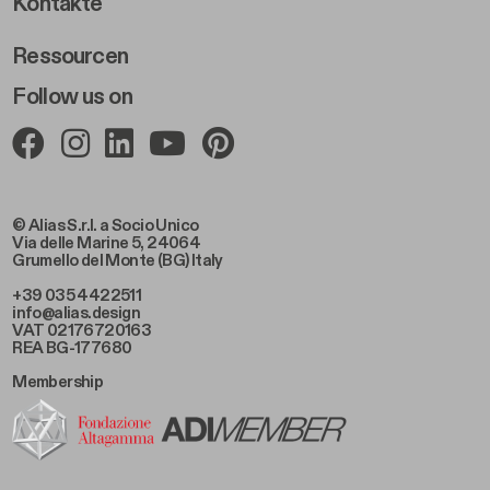
Footer Right 2
Kontakte
Ressourcen
Follow us on
© Alias S.r.l. a Socio Unico
Via delle Marine 5, 24064
Grumello del Monte (BG) Italy
+39 035 4422511
info@alias.design
VAT 02176720163
REA BG-177680
Membership