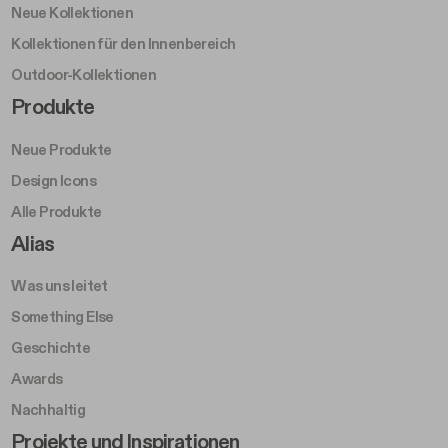
Neue Kollektionen
Kollektionen für den Innenbereich
Outdoor-Kollektionen
Footer Right Middle A
Produkte
Neue Produkte
Design Icons
Alle Produkte
Footer Right A
Alias
Was uns leitet
Something Else
Geschichte
Awards
Nachhaltig
Footer Left Middle B
Projekte und Inspirationen