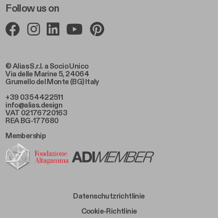
Follow us on
© Alias S.r.l. a Socio Unico
Via delle Marine 5, 24064
Grumello del Monte (BG) Italy
+39 035 4422511
info@alias.design
VAT 02176720163
REA BG-177680
Membership
Footer Bottom Left
Datenschutzrichtlinie
Footer Bottom Left Middle
Cookie-Richtlinie