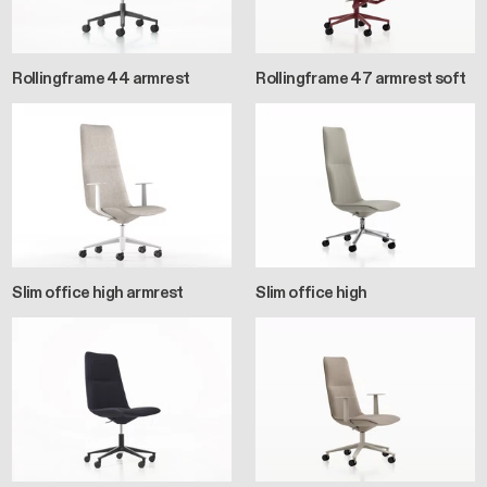
Rollingframe 44 armrest
Rollingframe 47 armrest soft
Slim office high armrest
Slim office high