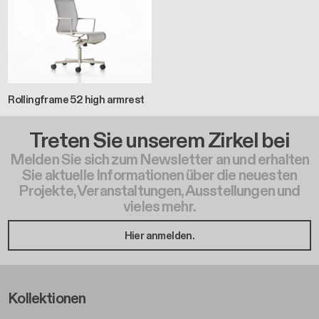
Rollingframe 52 high armrest
Treten Sie unserem Zirkel bei
Melden Sie sich zum Newsletter an und erhalten
Sie aktuelle Informationen über die neuesten
Projekte, Veranstaltungen, Ausstellungen und
vieles mehr.
Hier anmelden.
Footer Left Middle A
Kollektionen