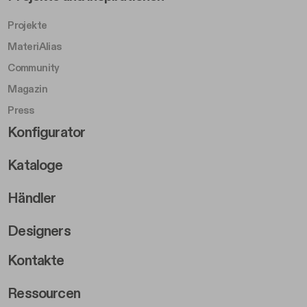
Projekte
MateriAlias
Community
Magazin
Press
Footer Right Middle B
Konfigurator
Kataloge
Händler
Designers
Footer Right 2
Kontakte
Ressourcen