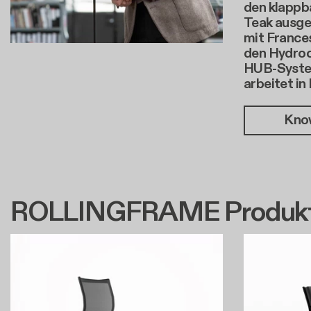
den klappb
Teak ausge
mit France
den Hydroch
HUB-System
arbeitet in
Kno
ROLLINGFRAME Produk