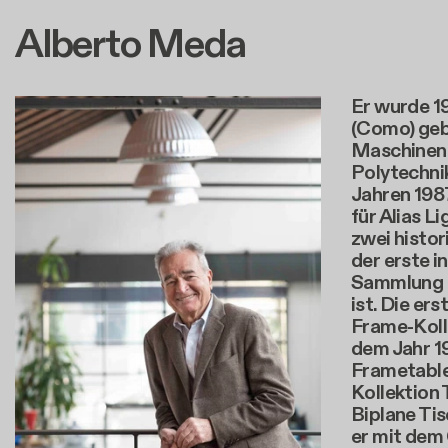
Alberto Meda
Er wurde 1
(Como) gebo
Maschinen
Polytechni
Jahren 198
für Alias Li
zwei histor
der erste 
Sammlung 
ist. Die ers
Frame-Koll
dem Jahr 1
Frametable
Kollektion
Biplane Tis
er mit dem