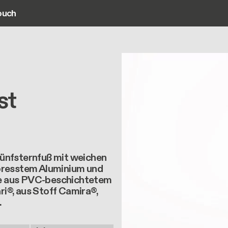
ouch
ain navigation
st
Fünfsternfuß mit weichen
epresstem Aluminium und
ne aus PVC-beschichtetem
i®, aus Stoff Camira®,
.