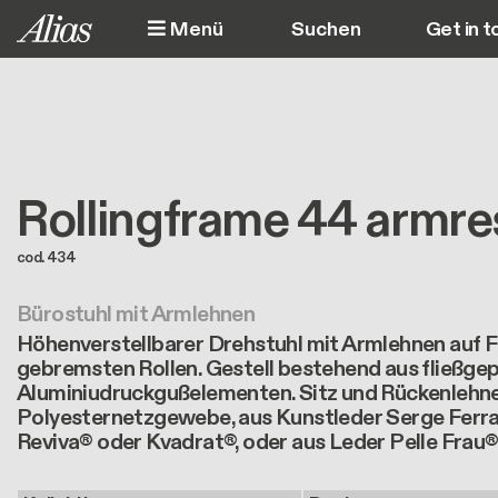
Direkt zum Inhalt
Menü
Get in t
M
Rollingframe 44 armre
cod. 434
Bürostuhl mit Armlehnen
Höhenverstellbarer Drehstuhl mit Armlehnen auf 
gebremsten Rollen. Gestell bestehend aus fließg
Aluminiudruckgußelementen. Sitz und Rückenleh
Polyesternetzgewebe, aus Kunstleder Serge Ferrar
Reviva® oder Kvadrat®, oder aus Leder Pelle Frau®