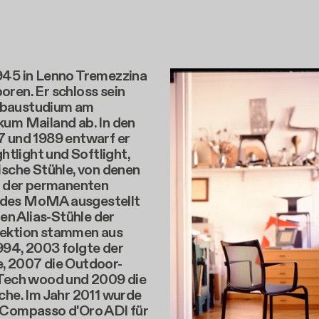
945 in Lenno Tremezzina
ren. Er schloss sein
baustudium am
kum Mailand ab. In den
7 und 1989 entwarf er
ghtlight und Softlight,
ische Stühle, von denen
in der permanenten
des MoMA ausgestellt
ten Alias-Stühle der
ektion stammen aus
994, 2003 folgte der
, 2007 die Outdoor-
 Tech wood und 2009 die
che. Im Jahr 2011 wurde
 Compasso d'Oro ADI für