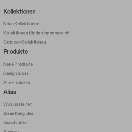
Footer Left Middle A
Kollektionen
Neue Kollektionen
Kollektionen für den Innenbereich
Outdoor-Kollektionen
Footer Right Middle A
Produkte
Neue Produkte
Design Icons
Alle Produkte
Footer Right A
Alias
Was uns leitet
Something Else
Geschichte
Awards