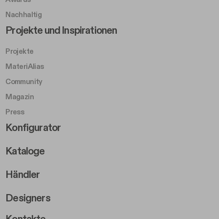
Nachhaltig
Footer Left Middle B
Projekte und Inspirationen
Projekte
MateriAlias
Community
Magazin
Press
Footer Right Middle B
Konfigurator
Kataloge
Händler
Designers
Footer Right 2