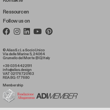
Kontakte
Ressourcen
Follow us on
© Alias S.r.l. a Socio Unico
Via delle Marine 5, 24064
Grumello del Monte (BG) Italy
+39 035 4422511
info@alias.design
VAT 02176720163
REA BG-177680
Membership