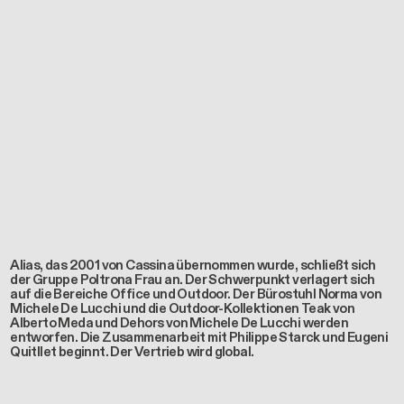
Alias, das 2001 von Cassina übernommen wurde, schließt sich
der Gruppe Poltrona Frau an. Der Schwerpunkt verlagert sich
auf die Bereiche Office und Outdoor. Der Bürostuhl Norma von
Michele De Lucchi und die Outdoor-Kollektionen Teak von
Alberto Meda und Dehors von Michele De Lucchi werden
entworfen. Die Zusammenarbeit mit Philippe Starck und Eugeni
Quitllet beginnt. Der Vertrieb wird global.