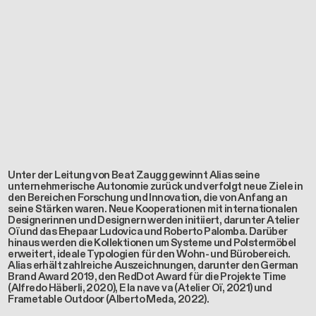
Unter der Leitung von Beat Zaugg gewinnt Alias seine
unternehmerische Autonomie zurück und verfolgt neue Ziele in
den Bereichen Forschung und Innovation, die von Anfang an
seine Stärken waren. Neue Kooperationen mit internationalen
Designerinnen und Designern werden initiiert, darunter Atelier
Oï und das Ehepaar Ludovica und Roberto Palomba. Darüber
hinaus werden die Kollektionen um Systeme und Polstermöbel
erweitert, ideale Typologien für den Wohn- und Bürobereich.
Alias erhält zahlreiche Auszeichnungen, darunter den German
Brand Award 2019, den RedDot Award für die Projekte Time
(Alfredo Häberli, 2020), E la nave va (Atelier Oï, 2021) und
Frametable Outdoor (Alberto Meda, 2022).