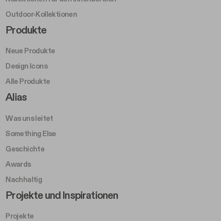
Outdoor-Kollektionen
Footer Right Middle A
Produkte
Neue Produkte
Design Icons
Alle Produkte
Footer Right A
Alias
Was uns leitet
Something Else
Geschichte
Awards
Nachhaltig
Footer Left Middle B
Projekte und Inspirationen
Projekte