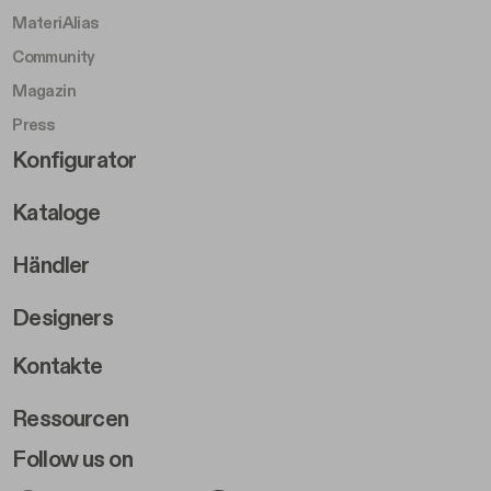
MateriAlias
Community
Magazin
Press
Footer Right Middle B
Konfigurator
Kataloge
Händler
Designers
Footer Right 2
Kontakte
Ressourcen
Follow us on