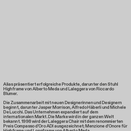
Alias präsentiert erfolgreiche Produkte, darunter den Stuhl
Highframe von Alberto Meda und Laleggera von Riccardo
Blumer.
Die Zusammenarbeit mit neuen Designerinnen und Designern
beginnt, darunter Jasper Morrison, Alfredo Häberli und Michele
De Lucchi. Das Unternehmen expandiert auf dem
internationalen Markt. Die Marke wird in der ganzen Welt
bekannt. 1998 wird der Laleggera Chair mit dem renommierten
Preis Compasso d’Oro ADI ausgezeichnet; Menzione d’Onore für
Highframe und Longframe von Alberto Meda.