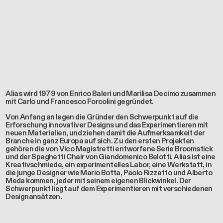
Alias wird 1979 von Enrico Baleri und Marilisa Decimo zusammen
mit Carlo und Francesco Forcolini gegründet.
Von Anfang an legen die Gründer den Schwerpunkt auf die
Erforschung innovativer Designs und das Experimentieren mit
neuen Materialien, und ziehen damit die Aufmerksamkeit der
Branche in ganz Europa auf sich. Zu den ersten Projekten
gehören die von Vico Magistretti entworfene Serie Broomstick
und der Spaghetti Chair von Giandomenico Belotti. Alias ist eine
Kreativschmiede, ein experimentelles Labor, eine Werkstatt, in
die junge Designer wie Mario Botta, Paolo Rizzatto und Alberto
Meda kommen, jeder mit seinem eigenen Blickwinkel. Der
Schwerpunkt liegt auf dem Experimentieren mit verschiedenen
Designansätzen.