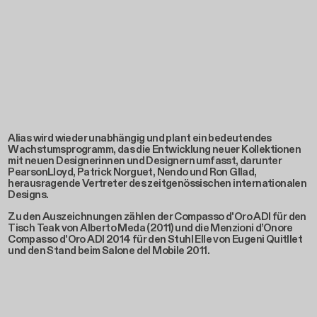
Alias wird wieder unabhängig und plant ein bedeutendes
Wachstumsprogramm, das die Entwicklung neuer Kollektionen
mit neuen Designerinnen und Designern umfasst, darunter
PearsonLloyd, Patrick Norguet, Nendo und Ron GIlad,
herausragende Vertreter des zeitgenössischen internationalen
Designs.
Zu den Auszeichnungen zählen der Compasso d'Oro ADI für den
Tisch Teak von Alberto Meda (2011) und die Menzioni d’Onore
Compasso d'Oro ADI 2014 für den Stuhl Elle von Eugeni Quitllet
und den Stand beim Salone del Mobile 2011.