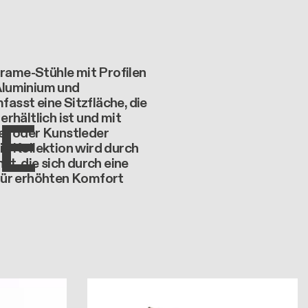
frame-Stühle mit Profilen
Aluminium und
sst eine Sitzfläche, die
E
rhältlich ist und mit
er oder Kunstleder
e Kollektion wird durch
zt, die sich durch eine
für erhöhten Komfort