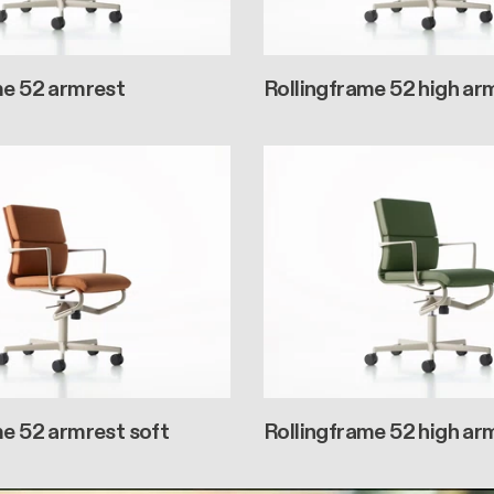
me 52 armrest
Rollingframe 52 high ar
me 52 armrest soft
Rollingframe 52 high ar