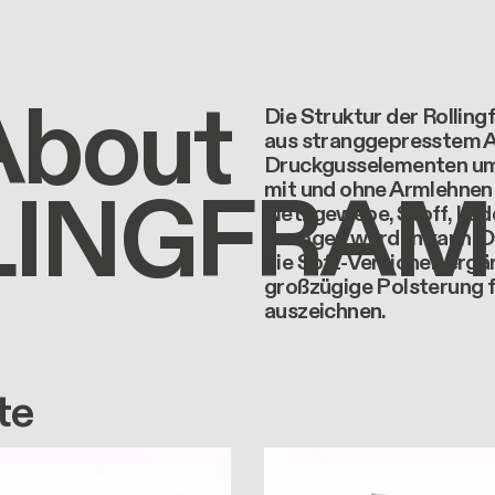
About
Die Struktur der Rolling
aus stranggepresstem 
Druckgusselementen umfa
LINGFRAM
mit und ohne Armlehnen e
Netzgewebe, Stoff, Led
bezogen werden kann. Di
die Soft-Versionen ergän
großzügige Polsterung 
auszeichnen.
te