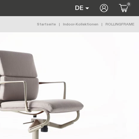
0
User accoun
DE
Pfadnavigation
Startseite
Indoor-Kollektionen
ROLLINGFRAME