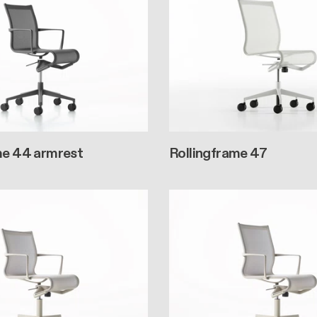
me 44 armrest
Rollingframe 47