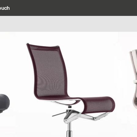
ouch
ain navigation