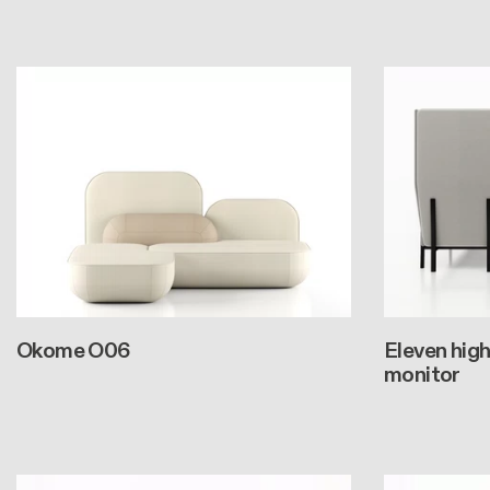
Okome O06
Eleven high
monitor