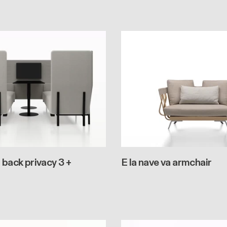
 back privacy 3 +
E la nave va armchair