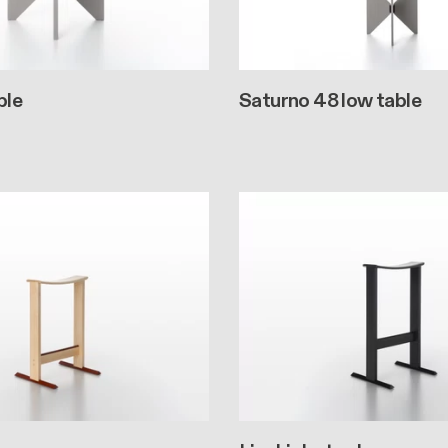
ble
Saturno 48 low table