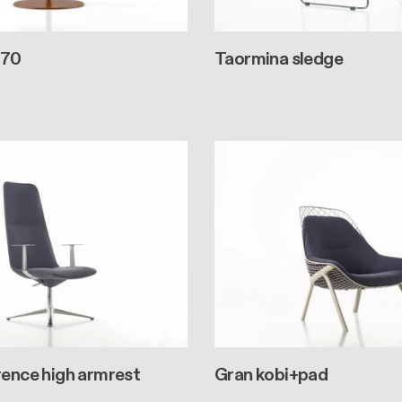
 70
Taormina sledge
rence high armrest
Gran kobi+pad