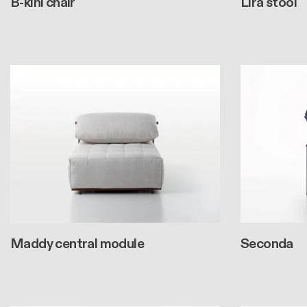
B-kini chair
Lira stool
Maddy central module
Seconda