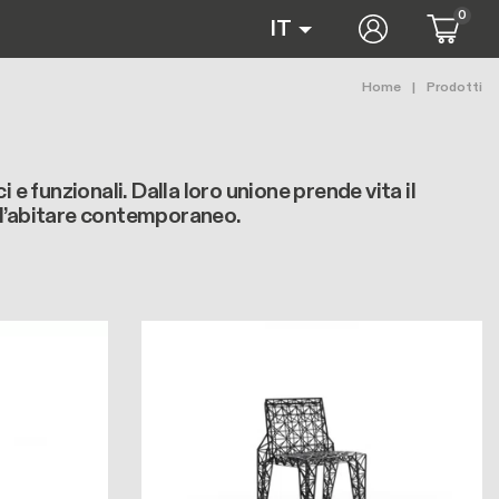
0
User accoun
IT
Briciole
Home
Prodotti
i e funzionali. Dalla loro unione prende vita il
dell’abitare contemporaneo.