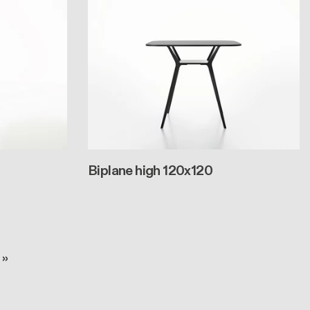
Biplane high 120x120
ccessiva
ma pagina
 »