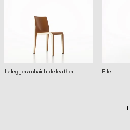
Laleggera chair hide leather
Elle
Paginazione
P
1