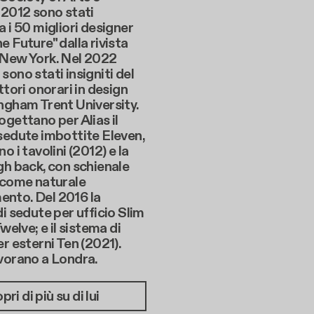
 2012 sono stati
a i 50 migliori designer
e Future" dalla rivista
 New York. Nel 2022
sono stati insigniti del
ttori onorari in design
ngham Trent University.
ogettano per Alias il
sedute imbottite Eleven,
o i tavolini (2012) e la
gh back, con schienale
 come naturale
nto. Del 2016 la
di sedute per ufficio Slim
Twelve; e il sistema di
er esterni Ten (2021).
vorano a Londra.
pri di più su di lui