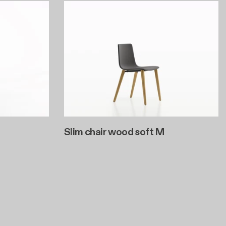
Slim chair wood soft M