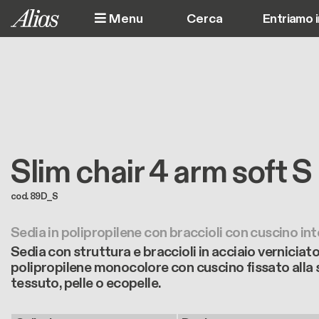
Salta al contenuto principale
Menu
Entriamo 
Slim chair 4 arm soft S
cod. 89D_S
Sedia in polipropilene con braccioli con cuscino in
Sedia con struttura e braccioli in acciaio vernicia
polipropilene monocolore con cuscino fissato alla s
tessuto, pelle o ecopelle.