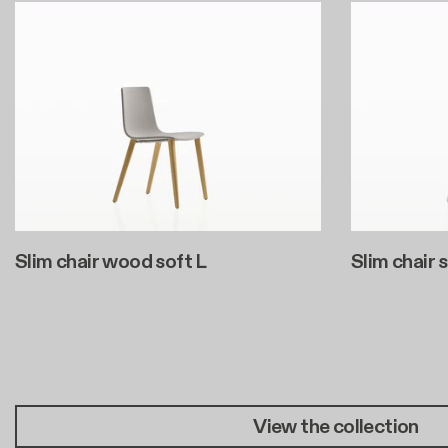
Slim chair wood soft L
Slim chair 
Paginazione
View the collection