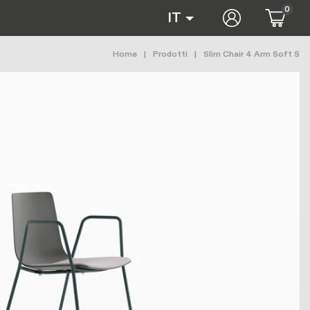
0
User accoun
IT
Briciole di pane
Home
Prodotti
Slim Chair 4 Arm Soft S