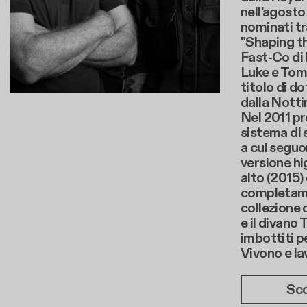
nell'agosto
nominati tr
"Shaping th
Fast-Co di
Luke e Tom 
titolo di do
dalla Notti
Nel 2011 pr
sistema di 
a cui seguon
versione hi
alto (2015)
completame
collezione 
e il divano 
imbottiti p
Vivono e la
Sco