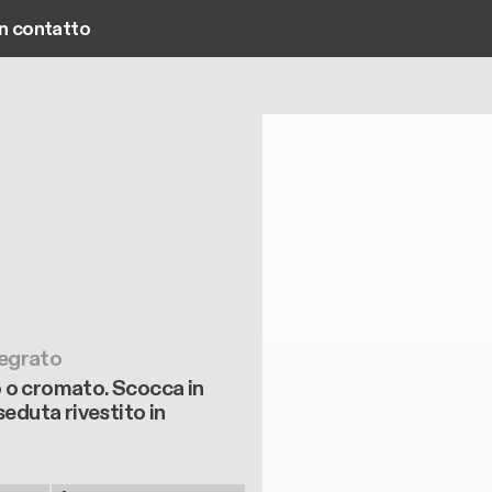
in contatto
Main navigation
tegrato
to o cromato. Scocca in
eduta rivestito in