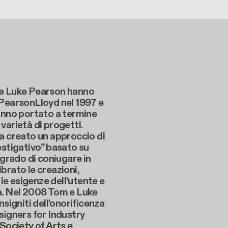
e Luke Pearson hanno
 PearsonLloyd nel 1997 e
anno portato a termine
varietà di progetti.
a creato un approccio di
estigativo” basato su
n grado di coniugare in
brato le creazioni,
, le esigenze dell’utente e
a. Nel 2008 Tom e Luke
nsigniti dell'onorificenza
signers for Industry
 Society of Arts e