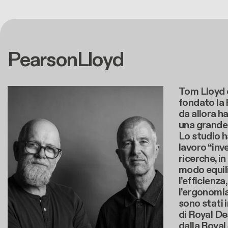
PearsonLloyd
Tom Lloyd 
fondato la
da allora h
una grande 
Lo studio h
lavoro “inv
ricerche, i
modo equili
l’efficienza
l’ergonomi
sono stati i
di Royal De
dalla Royal