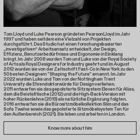
Tom Lloyd und Luke Pearson gründeten PearsonLloyd im Jahr
1997 und haben seitdem eine Vielzahl von Projekten
durchgeführt. Das Studio hat einen forschungsbasierten
„investigativen“ Arbeitsansatz entwickelt, der Design,
Effizienz, Benutzerbedürfnisse und Ergonomie in Einklang
bringt. Im Jahr 2008 wurden Tom und Luke von der Royal Society
of Arts als Royal Designers for Industry geehrt und im August
2012 wurden sie von der Zeitschrift Fast-Co in New York zu den
50 besten Designern "Shaping the Future" ernannt. Im Jahr
2022 wurden Luke und Tom von der Nottingham Trent
University die Ehrendoktorwürde für Design verliehen.
2011 entwarfen sie das gepolsterte Sitzsystem Eleven für Alias,
dem die Beistelltische (2012) und die High-Back-Version mit
hoher Rückenlehne (2015) als natürliche Ergänzung folgten.
2016 entwarfen sie die Bürositzmöbelkollektion Slim und das
Sofa Twelve sowie das gepolsterte Sitzmöbelsystem Ten für
den Außenbereich (2021). Sie leben und arbeiten in London.
Know more about him