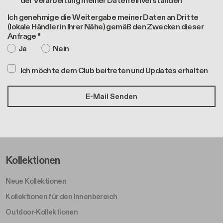
der Verarbeitung meiner Daten einverstanden*
Ich genehmige die Weitergabe meiner Daten an Dritte
(lokale Händler in Ihrer Nähe) gemäß den Zwecken dieser
Anfrage *
Ja
Nein
Ich möchte dem Club beitreten und Updates erhalten
Footer Left Middle A
Kollektionen
Neue Kollektionen
Kollektionen für den Innenbereich
Outdoor-Kollektionen