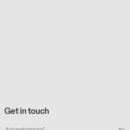
Get in touch
Anfragetyp