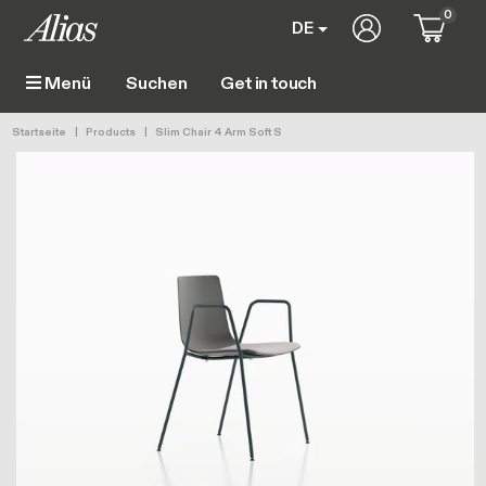
Direkt zum Inhalt
0
User account 
DE
Get in touch
Menü
Main navigation
Pfadnavigation
Startseite
Products
Slim Chair 4 Arm Soft S