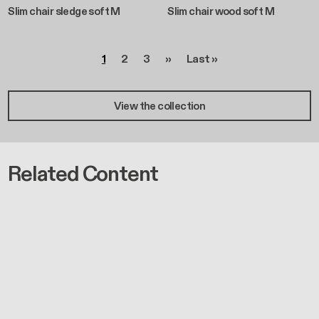
Slim chair sledge soft M
Slim chair wood soft M
Seitennummerierung
Seite
Seite
Seite
Nächste Seite
Letzte Seite
1
2
3
››
Last »
View the collection
Related Content