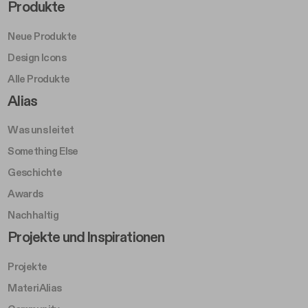
Footer Right Middle A
Produkte
Neue Produkte
Design Icons
Alle Produkte
Footer Right A
Alias
Was uns leitet
Something Else
Geschichte
Awards
Nachhaltig
Footer Left Middle B
Projekte und Inspirationen
Projekte
MateriAlias