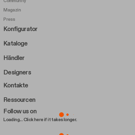
Community
Magazin
Press
Footer Right Middle B
Konfigurator
Kataloge
Händler
Designers
Footer Right 2
Kontakte
Ressourcen
Follow us on
Loading... Click here if it takes longer.