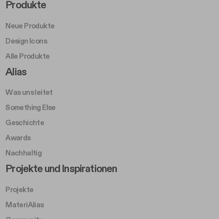
Footer Right Middle A
Produkte
Neue Produkte
Design Icons
Alle Produkte
Footer Right A
Alias
Was uns leitet
Something Else
Geschichte
Awards
Nachhaltig
Footer Left Middle B
Projekte und Inspirationen
Projekte
MateriAlias