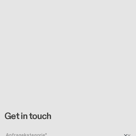
Get in touch
Anfragetyp