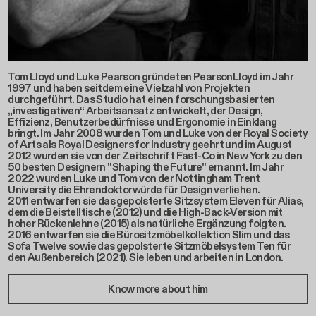
Tom Lloyd und Luke Pearson gründeten PearsonLloyd im Jahr
1997 und haben seitdem eine Vielzahl von Projekten
durchgeführt. Das Studio hat einen forschungsbasierten
„investigativen“ Arbeitsansatz entwickelt, der Design,
Effizienz, Benutzerbedürfnisse und Ergonomie in Einklang
bringt. Im Jahr 2008 wurden Tom und Luke von der Royal Society
of Arts als Royal Designers for Industry geehrt und im August
2012 wurden sie von der Zeitschrift Fast-Co in New York zu den
50 besten Designern "Shaping the Future" ernannt. Im Jahr
2022 wurden Luke und Tom von der Nottingham Trent
University die Ehrendoktorwürde für Design verliehen.
2011 entwarfen sie das gepolsterte Sitzsystem Eleven für Alias,
dem die Beistelltische (2012) und die High-Back-Version mit
hoher Rückenlehne (2015) als natürliche Ergänzung folgten.
2016 entwarfen sie die Bürositzmöbelkollektion Slim und das
Sofa Twelve sowie das gepolsterte Sitzmöbelsystem Ten für
den Außenbereich (2021). Sie leben und arbeiten in London.
Know more about him