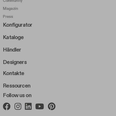
Community
Magazin
Press
Footer Right Middle B
Konfigurator
Kataloge
Händler
Designers
Footer Right 2
Kontakte
Ressourcen
Follow us on