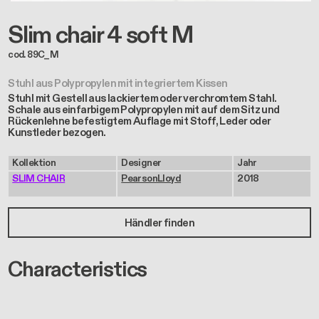
Slim chair 4 soft M
cod. 89C_M
Stuhl aus Polypropylen mit integriertem Kissen
Stuhl mit Gestell aus lackiertem oder verchromtem Stahl.
Schale aus einfarbigem Polypropylen mit auf dem Sitz und
Rückenlehne befestigtem Auflage mit Stoff, Leder oder
Kunstleder bezogen.
Kollektion
Designer
Jahr
SLIM CHAIR
PearsonLloyd
2018
Händler finden
Characteristics