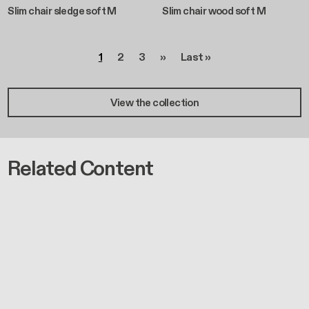
Slim chair sledge soft M
Slim chair wood soft M
Seitennummerierung
Seite
Seite
Seite
Nächste Seite
Letzte Seite
1
2
3
››
Last »
View the collection
Related Content