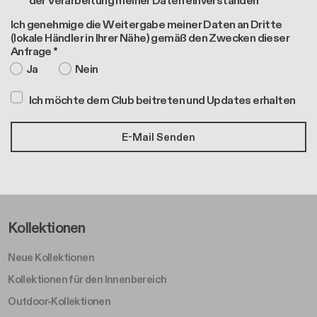
der Verarbeitung meiner Daten einverstanden*
Ich genehmige die Weitergabe meiner Daten an Dritte
(lokale Händler in Ihrer Nähe) gemäß den Zwecken dieser
Anfrage *
Ja
Nein
Ich möchte dem Club beitreten und Updates erhalten
Footer Left Middle A
Kollektionen
Neue Kollektionen
Kollektionen für den Innenbereich
Outdoor-Kollektionen