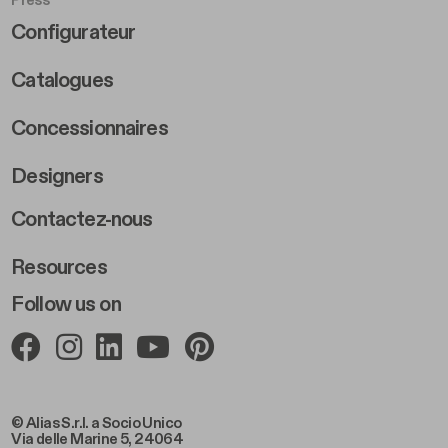
Footer Right Middle B
Configurateur
Catalogues
Concessionnaires
Designers
Footer Right 2
Contactez-nous
Resources
Follow us on
© Alias S.r.l. a Socio Unico
Via delle Marine 5, 24064