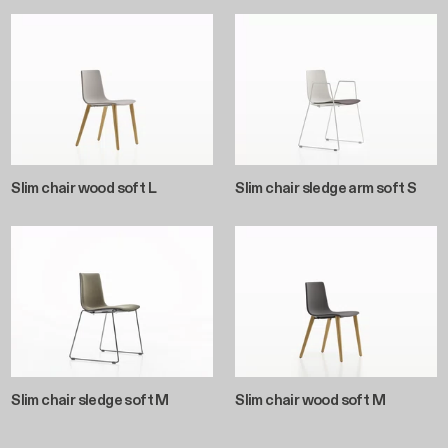
Slim chair wood soft L
Slim chair sledge arm soft S
Slim chair sledge soft M
Slim chair wood soft M
Pagination