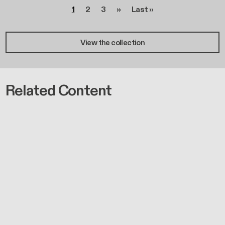
Page
Page
Page
Page suivante
Dernière page
1
2
3
››
Last »
View the collection
Related Content