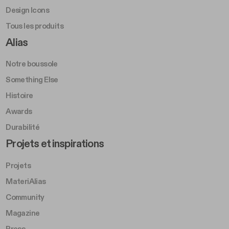
Design Icons
Tous les produits
Footer Right A
Alias
Notre boussole
Something Else
Histoire
Awards
Durabilité
Footer Left Middle B
Projets et inspirations
Projets
MateriAlias
Community
Magazine
Press