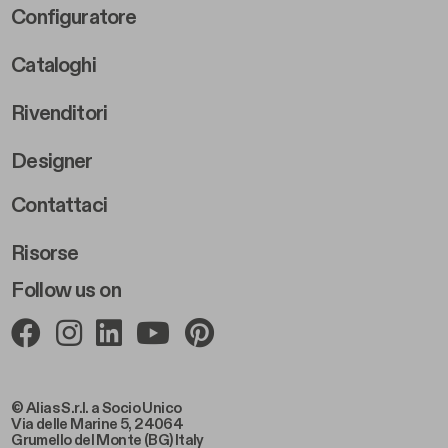
Footer Right Middle B
Configuratore
Cataloghi
Rivenditori
Designer
Footer Right 2
Contattaci
Risorse
Follow us on
© Alias S.r.l. a Socio Unico
Via delle Marine 5, 24064
Grumello del Monte (BG) Italy