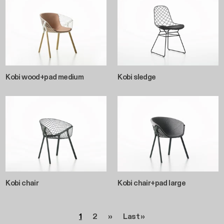
Kobi wood+pad medium
Kobi sledge
Kobi chair
Kobi chair+pad large
Paginazione
Pagina
Pagina
Pagina successiva
Ultima pagina
1
2
››
Last »