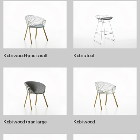
Kobi wood+pad small
Kobi stool
Kobi wood+pad large
Kobi wood