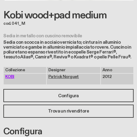
Kobi wood+pad medium
cod. 041_M
Sedia in metallo con cuscino removibile
Sedia con scocca in acciaio verniciato; cintura in alluminio
verniciato e gambe in alluminio impiallacciato rovere. Cuscino in
poliuretano espanso rivestito in ecopelle Serge Ferrari®,
tessuto Alias®, Camira®, Reviva® o Kvadrat® o pelle Pelle Frau®.
Collezione
Designer
Anno
KOBI
Patrick Norguet
2012
Configura
Trova un rivenditore
Configura