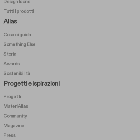
Design Icons
Tutti i prodotti
Footer Right A
Alias
Cosa ci guida
Something Else
Storia
Awards
Sostenibilità
Footer Left Middle B
Progetti e ispirazioni
Progetti
MateriAlias
Community
Magazine
Press