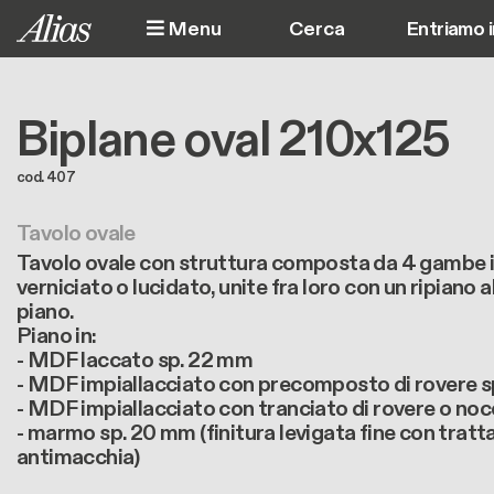
Salta al contenuto principale
Menu
Entriamo 
Biplane oval 210x125
cod. 407
Tavolo ovale
Tavolo ovale con struttura composta da 4 gambe i
verniciato o lucidato, unite fra loro con un ripiano a
piano.
Piano in:
- MDF laccato sp. 22 mm
- MDF impiallacciato con precomposto di rovere s
- MDF impiallacciato con tranciato di rovere o noc
- marmo sp. 20 mm (finitura levigata fine con trat
antimacchia)