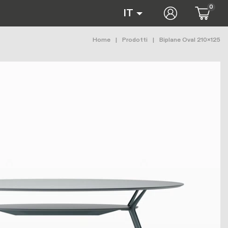
0
User accoun
IT
Briciole di pane
Home
Prodotti
Biplane Oval 210x125