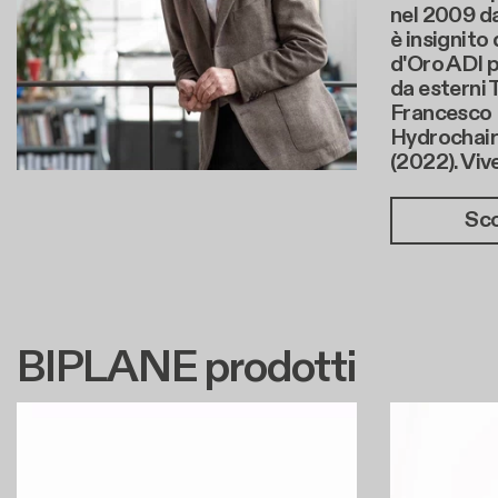
nel 2009 da
è insignit
d'Oro ADI p
da esterni 
Francesco 
Hydrochair 
(2022). Viv
Sco
BIPLANE prodotti