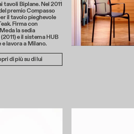
i tavoli Biplane. Nel 2011
o del premio Compasso
er il tavolo pieghevole
Teak. Firma con
Meda la sedia
(2011) e il sistema HUB
e e lavora a Milano.
pri di più su di lui