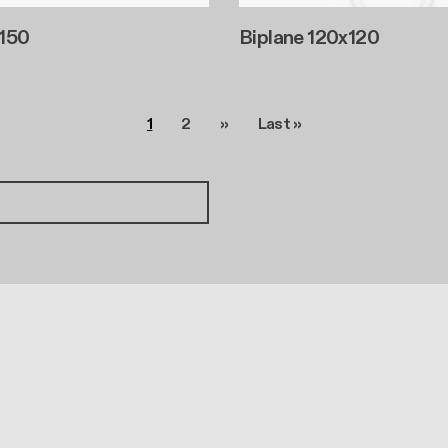
 150
Biplane 120x120
Pagina
Pagina
Pagina successiva
Ultima pagina
1
2
››
Last »