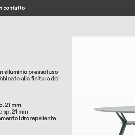
in contatto
Main navigation
n alluminio pressofuso
bbinato alla finitura del
p. 21 mm
e sp. 21 mm
tamento idrorepellente