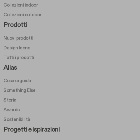
Collezioni indoor
Collezioni outdoor
Footer Right Middle A
Prodotti
Nuovi prodotti
Design Icons
Tutti i prodotti
Footer Right A
Alias
Cosa ci guida
Something Else
Storia
Awards
Sostenibilità
Footer Left Middle B
Progetti e ispirazioni