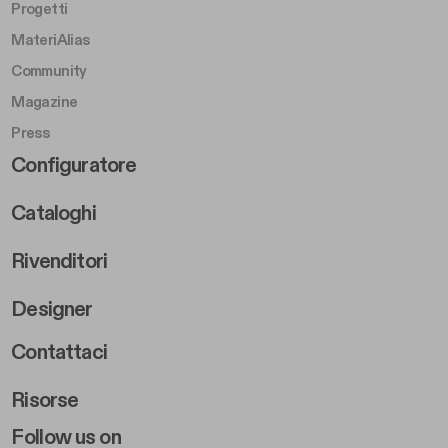
Progetti
MateriAlias
Community
Magazine
Press
Footer Right Middle B
Configuratore
Cataloghi
Rivenditori
Designer
Footer Right 2
Contattaci
Risorse
Follow us on