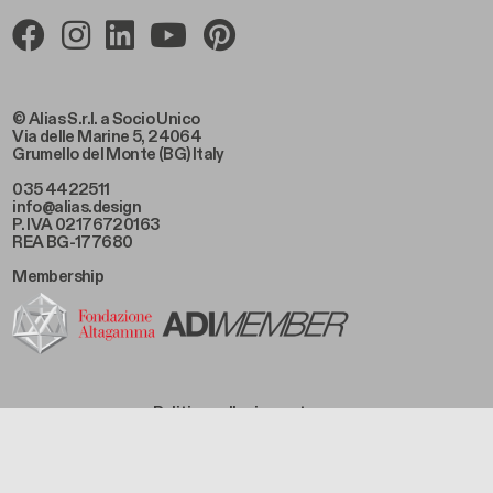
© Alias S.r.l. a Socio Unico
Via delle Marine 5, 24064
Grumello del Monte (BG) Italy
035 4422511
info@alias.design
P. IVA 02176720163
REA BG-177680
Membership
Footer Bottom Left
Politica sulla riservatezza
Footer Bottom Left Middle
Gestione dei Cookie
Footer Bottom Right Middle
Condizioni di vendita