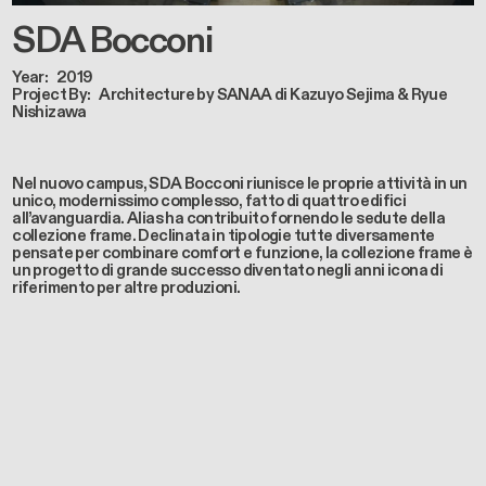
SDA Bocconi
Year
2019
Project By
Architecture by SANAA di Kazuyo Sejima & Ryue
Nishizawa
Nel nuovo campus, SDA Bocconi riunisce le proprie attività in un
unico, modernissimo complesso, fatto di quattro edifici
all’avanguardia. Alias ha contribuito fornendo le sedute della
collezione frame. Declinata in tipologie tutte diversamente
pensate per combinare comfort e funzione, la collezione frame è
un progetto di grande successo diventato negli anni icona di
riferimento per altre produzioni.