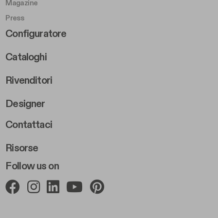
Magazine
Press
Footer Right Middle B
Configuratore
Cataloghi
Rivenditori
Designer
Footer Right 2
Contattaci
Risorse
Follow us on