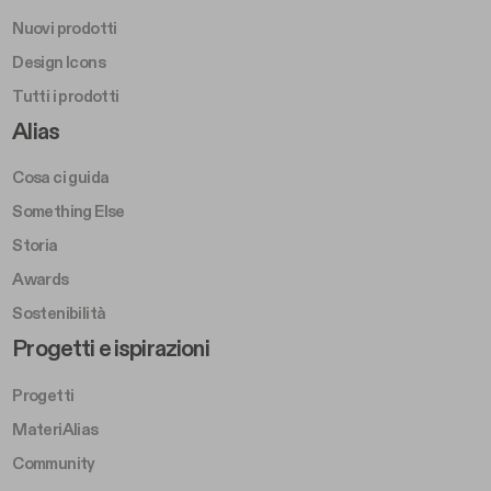
Nuovi prodotti
Design Icons
Tutti i prodotti
Footer Right A
Alias
Cosa ci guida
Something Else
Storia
Awards
Sostenibilità
Footer Left Middle B
Progetti e ispirazioni
Progetti
MateriAlias
Community