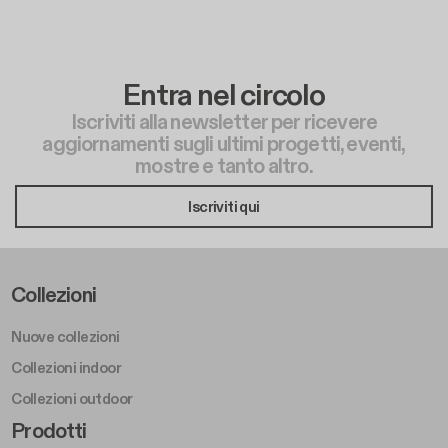
Entra nel circolo
Iscriviti alla newsletter per ricevere
aggiornamenti sugli ultimi progetti, eventi,
mostre e tanto altro.
Iscriviti qui
Footer Left Middle A
Collezioni
Nuove collezioni
Collezioni indoor
Collezioni outdoor
Footer Right Middle A
Prodotti