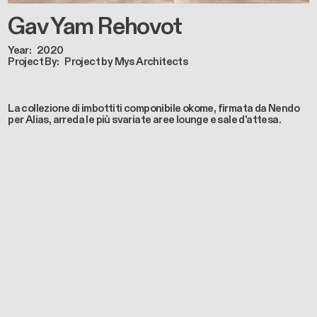
Gav Yam Rehovot
Year
2020
Project By
Project by Mys Architects
La collezione di imbottiti componibile okome, firmata da Nendo
per Alias, arreda le più svariate aree lounge e sale d'attesa.