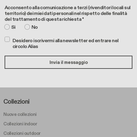
Acconsento alla comunicazione a terzi (rivenditori locali sul
territorio) dei miei dati personali nel rispetto delle finalità
del trattamento di questa richiesta *
Si
No
Desidero iscrivermi alla newsletter ed entrare nel
circolo Alias
Footer Left Middle A
Collezioni
Nuove collezioni
Collezioni indoor
Collezioni outdoor