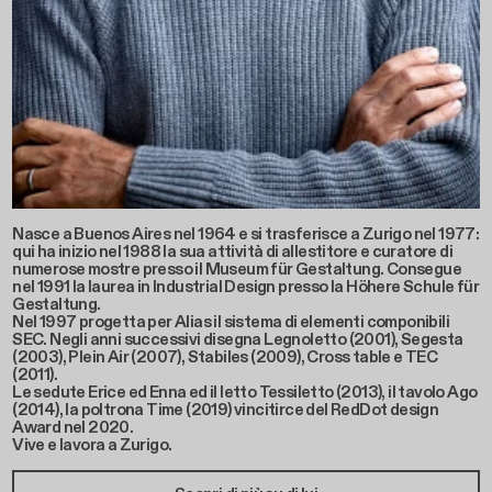
Nasce a Buenos Aires nel 1964 e si trasferisce a Zurigo nel 1977:
qui ha inizio nel 1988 la sua attività di allestitore e curatore di
numerose mostre presso il Museum für Gestaltung. Consegue
nel 1991 la laurea in Industrial Design presso la Höhere Schule für
Gestaltung.
Nel 1997 progetta per Alias il sistema di elementi componibili
SEC. Negli anni successivi disegna Legnoletto (2001), Segesta
(2003), Plein Air (2007), Stabiles (2009), Cross table e TEC
(2011).
Le sedute Erice ed Enna ed il letto Tessiletto (2013), il tavolo Ago
(2014), la poltrona Time (2019) vincitirce del RedDot design
Award nel 2020.
Vive e lavora a Zurigo.