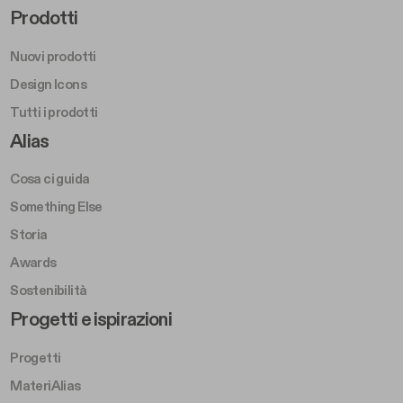
Footer Right Middle A
Prodotti
Nuovi prodotti
Design Icons
Tutti i prodotti
Footer Right A
Alias
Cosa ci guida
Something Else
Storia
Awards
Sostenibilità
Footer Left Middle B
Progetti e ispirazioni
Progetti
MateriAlias