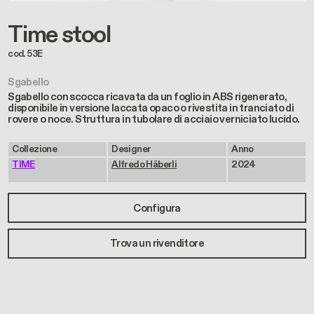
Time stool
cod. 53E
Sgabello
Sgabello con scocca ricavata da un foglio in ABS rigenerato,
disponibile in versione laccata opaco o rivestita in tranciato di
rovere o noce. Struttura in tubolare di acciaio verniciato lucido.
Collezione
Designer
Anno
TIME
Alfredo Häberli
2024
Configura
Trova un rivenditore