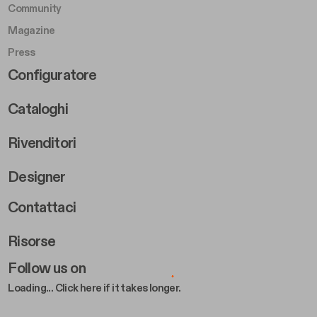
Community
Magazine
Press
Footer Right Middle B
Configuratore
Cataloghi
Rivenditori
Designer
Footer Right 2
Contattaci
Risorse
Follow us on
Loading... Click here if it takes longer.