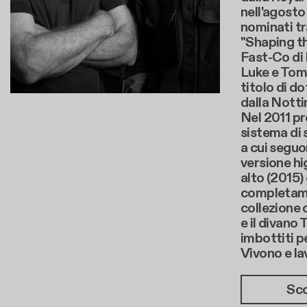
nell'agosto
nominati tr
"Shaping th
Fast-Co di
Luke e Tom 
titolo di do
dalla Notti
Nel 2011 pr
sistema di 
a cui seguon
versione hi
alto (2015)
completame
collezione 
e il divano 
imbottiti p
Vivono e la
Sco