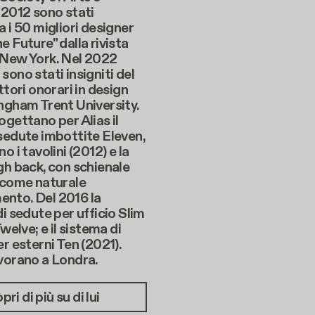
 2012 sono stati
a i 50 migliori designer
e Future" dalla rivista
 New York. Nel 2022
sono stati insigniti del
ttori onorari in design
ngham Trent University.
ogettano per Alias il
sedute imbottite Eleven,
o i tavolini (2012) e la
gh back, con schienale
 come naturale
nto. Del 2016 la
di sedute per ufficio Slim
Twelve; e il sistema di
er esterni Ten (2021).
vorano a Londra.
pri di più su di lui