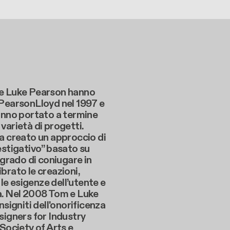
e Luke Pearson hanno
 PearsonLloyd nel 1997 e
anno portato a termine
varietà di progetti.
a creato un approccio di
estigativo” basato su
n grado di coniugare in
brato le creazioni,
, le esigenze dell’utente e
a. Nel 2008 Tom e Luke
nsigniti dell'onorificenza
signers for Industry
 Society of Arts e