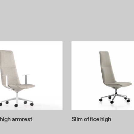
 high armrest
Slim office high