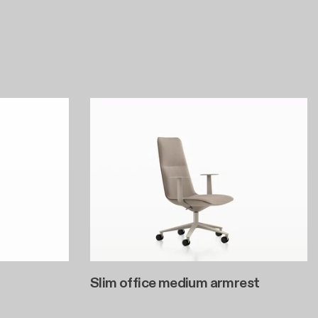
Slim office medium armrest