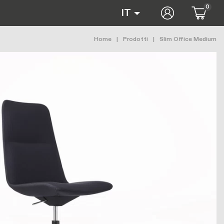
0
User accoun
IT
Briciole di pane
Home
Prodotti
Slim Office Medium