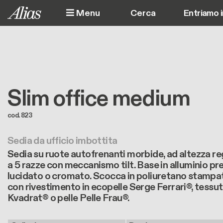
Salta al contenuto principale
Menu
Entriamo 
Slim office medium
cod. 823
Sedia da ufficio imbottita
Sedia su ruote autofrenanti morbide, ad altezza re
a 5 razze con meccanismo tilt. Base in alluminio pr
lucidato o cromato. Scocca in poliuretano stampat
con rivestimento in ecopelle Serge Ferrari®, tessu
Kvadrat® o pelle Pelle Frau®.