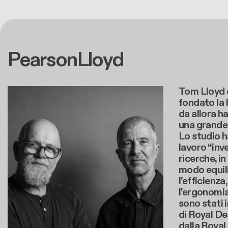
PearsonLloyd
Tom Lloyd 
fondato la
da allora h
una grande 
Lo studio h
lavoro “inv
ricerche, i
modo equili
l’efficienza
l’ergonomi
sono stati i
di Royal De
dalla Royal