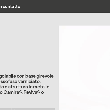
in contatto
Main navigation
golabile con base girevole
essofuso verniciato,
o e struttura in metallo
to Camira®, Reviva® o