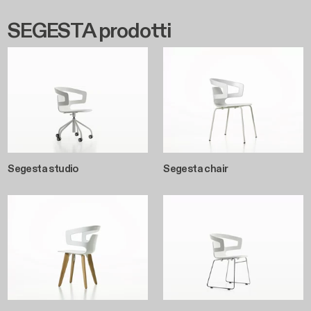
SEGESTA prodotti
Segesta studio
Segesta chair