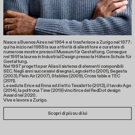
Nasce a Buenos Aires nel 1964 e si trasferisce a Zurigo nel 1977:
qui ha inizio nel 1988 la sua attività di allestitore e curatore di
numerose mostre presso il Museum für Gestaltung. Consegue
nel 1991 la laurea in Industrial Design presso la Höhere Schule für
Gestaltung.
Nel 1997 progetta per Alias il sistema di elementi componibili
SEC. Negli anni successivi disegna Legnoletto (2001), Segesta
(2003), Plein Air (2007), Stabiles (2009), Cross table e TEC
(2011).
Le sedute Erice ed Enna ed il letto Tessiletto (2013), il tavolo Ago
(2014), la poltrona Time (2019) vincitirce del RedDot design
Award nel 2020.
Vive e lavora a Zurigo.
Scopri di più su di lui