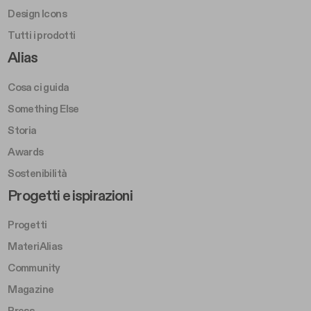
Design Icons
Tutti i prodotti
Footer Right A
Alias
Cosa ci guida
Something Else
Storia
Awards
Sostenibilità
Footer Left Middle B
Progetti e ispirazioni
Progetti
MateriAlias
Community
Magazine