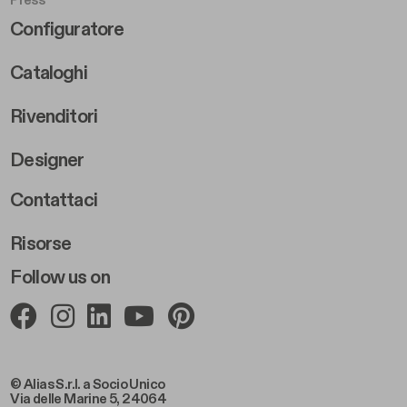
Press
Footer Right Middle B
Configuratore
Cataloghi
Rivenditori
Designer
Footer Right 2
Contattaci
Risorse
Follow us on
© Alias S.r.l. a Socio Unico
Via delle Marine 5, 24064