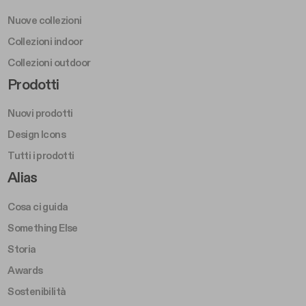
Nuove collezioni
Collezioni indoor
Collezioni outdoor
Footer Right Middle A
Prodotti
Nuovi prodotti
Design Icons
Tutti i prodotti
Footer Right A
Alias
Cosa ci guida
Something Else
Storia
Awards
Sostenibilità