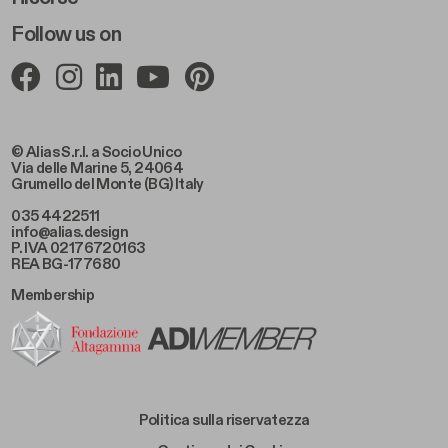
Follow us on
© Alias S.r.l. a Socio Unico
Via delle Marine 5, 24064
Grumello del Monte (BG) Italy
035 4422511
info@alias.design
P. IVA 02176720163
REA BG-177680
Membership
Footer Bottom Left
Politica sulla riservatezza