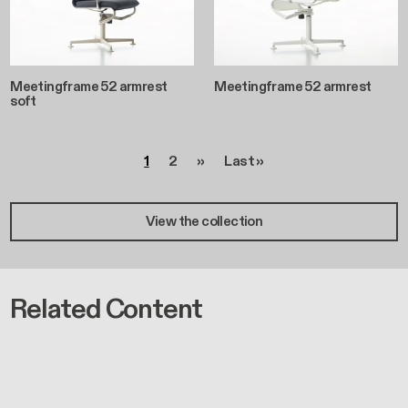
Meetingframe 52 armrest
Meetingframe 52 armrest
soft
Paginazione
Pagina
Pagina
Pagina successiva
Ultima pagina
1
2
››
Last »
View the collection
Related Content