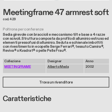
Meetingframe 47 armrest soft
cod. 429
Poltrona per conferenze
Sedia girevole con braccioli e meccanismo tilt e base a 4 razze
con scivoli. Struttura composta da profilo di alluminio estruso ed
elementi pressofusi di alluminio. Seduta e schienale imbottiti
con rivestimento in ecopelle Serge Ferrari®, tessuto Camira®,
Reviva® o Kvadrat® o pelle Pelle Frau®.
Collezione
Designer
Anno
MEETINGFRAME
Alberto Meda
2002
Trova un rivenditore
Caratteristiche