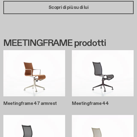
Scopri di più su di lui
MEETINGFRAME prodotti
Meetingframe 47 armrest
Meetingframe 44