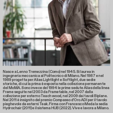
Nasce a Lenno Tremezzina (Como) nel 1945. Si laurea in
ingegneria meccanica al Politecnico di Milano. Nel 1987 e nel
1989 progetta per Alias Lightlight e Softlight, due sedie
storiche, di cui la prima è esposta nella collezione permanente
del MoMA. Sono invece del 1994 le prime sedute Alias della linea
Frame seguite nel 2003 da Frametable, nel 2007 dalla
collezione per esterno Teach wood, nel 2009 dai tavoli Biplane.
Nel 2011 è insignito del premio Compasso d'Oro ADI per il tavolo
pieghevole da esterni Teak. Firma con Francesco Meda la sedia
Hydrochair (2011) e il sistema HUB (2022). Vive e lavora a Milano.