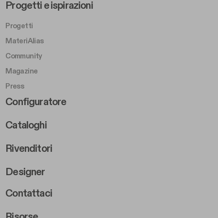
Footer Left Middle B
Progetti e ispirazioni
Progetti
MateriAlias
Community
Magazine
Press
Footer Right Middle B
Configuratore
Cataloghi
Rivenditori
Designer
Footer Right 2
Contattaci
Risorse