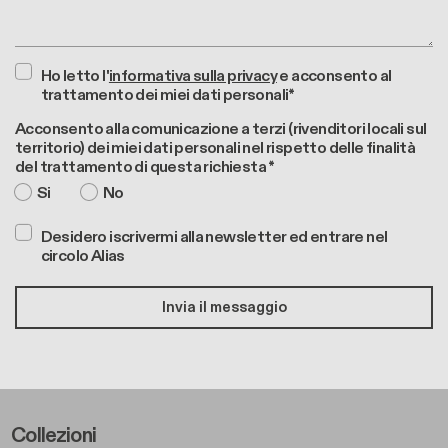
Ho letto l'
informativa sulla privacy
e acconsento al
trattamento dei miei dati personali*
Acconsento alla comunicazione a terzi (rivenditori locali sul
territorio) dei miei dati personali nel rispetto delle finalità
del trattamento di questa richiesta *
Si
No
Desidero iscrivermi alla newsletter ed entrare nel
circolo Alias
Footer Left Middle A
Collezioni