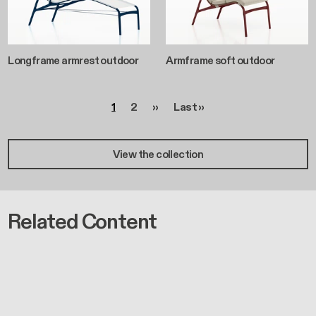
Longframe armrest outdoor
Armframe soft outdoor
Paginazione
Pagina
Pagina
Pagina successiva
Ultima pagina
1
2
››
Last »
View the collection
Related Content