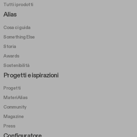
Tutti i prodotti
Footer Right A
Alias
Cosa ci guida
Something Else
Storia
Awards
Sostenibilità
Footer Left Middle B
Progetti e ispirazioni
Progetti
MateriAlias
Community
Magazine
Press
Footer Right Middle B
Configuratore