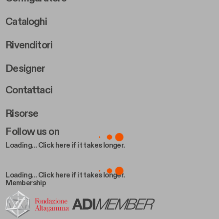
Cataloghi
Rivenditori
Designer
Footer Right 2
Contattaci
Risorse
Follow us on
Loading... Click here if it takes longer.
Loading... Click here if it takes longer.
Membership