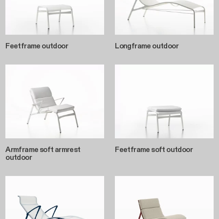
Feetframe outdoor
Longframe outdoor
Armframe soft armrest
Feetframe soft outdoor
outdoor