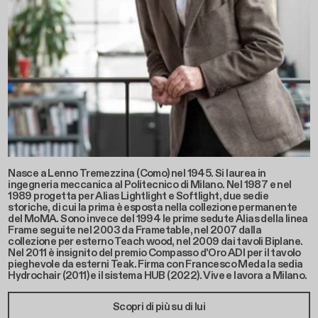
Nasce a Lenno Tremezzina (Como) nel 1945. Si laurea in
ingegneria meccanica al Politecnico di Milano. Nel 1987 e nel
1989 progetta per Alias Lightlight e Softlight, due sedie
storiche, di cui la prima è esposta nella collezione permanente
del MoMA. Sono invece del 1994 le prime sedute Alias della linea
Frame seguite nel 2003 da Frametable, nel 2007 dalla
collezione per esterno Teach wood, nel 2009 dai tavoli Biplane.
Nel 2011 è insignito del premio Compasso d'Oro ADI per il tavolo
pieghevole da esterni Teak. Firma con Francesco Meda la sedia
Hydrochair (2011) e il sistema HUB (2022). Vive e lavora a Milano.
Scopri di più su di lui