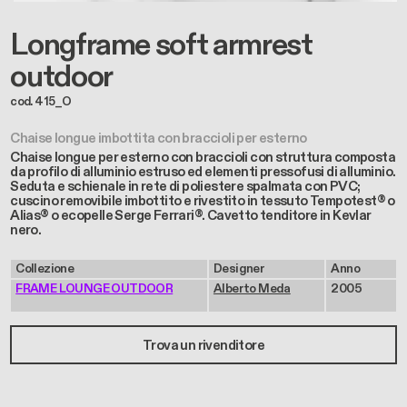
Longframe soft armrest
outdoor
cod. 415_O
Chaise longue imbottita con braccioli per esterno
Chaise longue per esterno con braccioli con struttura composta
da profilo di alluminio estruso ed elementi pressofusi di alluminio.
Seduta e schienale in rete di poliestere spalmata con PVC;
cuscino removibile imbottito e rivestito in tessuto Tempotest® o
Alias® o ecopelle Serge Ferrari®. Cavetto tenditore in Kevlar
nero.
Collezione
Designer
Anno
FRAME LOUNGE OUTDOOR
Alberto Meda
2005
Trova un rivenditore