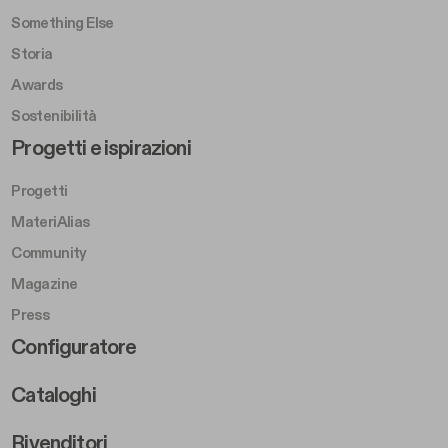
Something Else
Storia
Awards
Sostenibilità
Footer Left Middle B
Progetti e ispirazioni
Progetti
MateriAlias
Community
Magazine
Press
Footer Right Middle B
Configuratore
Cataloghi
Rivenditori