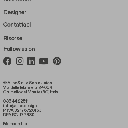
Designer
Footer Right 2
Contattaci
Risorse
Follow us on
© Alias S.r.l. a Socio Unico
Via delle Marine 5, 24064
Grumello del Monte (BG) Italy
035 4422511
info@alias.design
P. IVA 02176720163
REA BG-177680
Membership