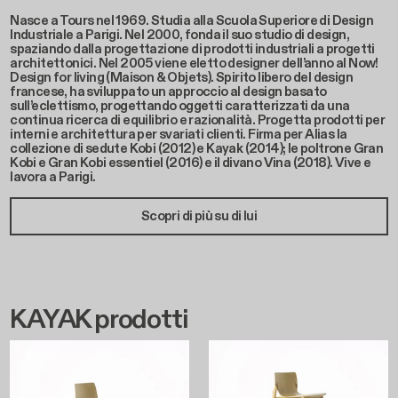
Nasce a Tours nel 1969. Studia alla Scuola Superiore di Design
Industriale a Parigi. Nel 2000, fonda il suo studio di design,
spaziando dalla progettazione di prodotti industriali a progetti
architettonici. Nel 2005 viene eletto designer dell’anno al Now!
Design for living (Maison & Objets). Spirito libero del design
francese, ha sviluppato un approccio al design basato
sull’eclettismo, progettando oggetti caratterizzati da una
continua ricerca di equilibrio e razionalità. Progetta prodotti per
interni e architettura per svariati clienti. Firma per Alias la
collezione di sedute Kobi (2012) e Kayak (2014); le poltrone Gran
Kobi e Gran Kobi essentiel (2016) e il divano Vina (2018). Vive e
lavora a Parigi.
Scopri di più su di lui
KAYAK prodotti