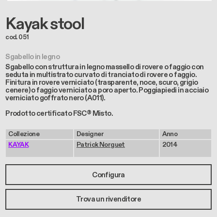
Kayak stool
cod. 051
Sgabello in legno
Sgabello con struttura in legno massello di rovere o faggio con
seduta in multistrato curvato di tranciato di rovere o faggio.
Finitura in rovere verniciato (trasparente, noce, scuro, grigio
cenere) o faggio verniciato a poro aperto. Poggiapiedi in acciaio
verniciato goffrato nero (A011).
Prodotto certificato FSC® Misto.
Collezione
Designer
Anno
KAYAK
Patrick Norguet
2014
Configura
Trova un rivenditore