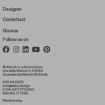
Designer
Footer Right 2
Contattaci
Risorse
Follow us on
© Alias S.r.l. a Socio Unico
Via delle Marine 5, 24064
Grumello del Monte (BG) Italy
035 4422511
info@alias.design
P. IVA 02176720163
REA BG-177680
Membership