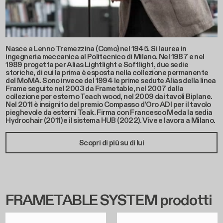
Nasce a Lenno Tremezzina (Como) nel 1945. Si laurea in
ingegneria meccanica al Politecnico di Milano. Nel 1987 e nel
1989 progetta per Alias Lightlight e Softlight, due sedie
storiche, di cui la prima è esposta nella collezione permanente
del MoMA. Sono invece del 1994 le prime sedute Alias della linea
Frame seguite nel 2003 da Frametable, nel 2007 dalla
collezione per esterno Teach wood, nel 2009 dai tavoli Biplane.
Nel 2011 è insignito del premio Compasso d'Oro ADI per il tavolo
pieghevole da esterni Teak. Firma con Francesco Meda la sedia
Hydrochair (2011) e il sistema HUB (2022). Vive e lavora a Milano.
Scopri di più su di lui
FRAMETABLE SYSTEM prodotti