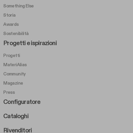
Something Else
Storia
Awards
Sostenibilità
Footer Left Middle B
Progetti e ispirazioni
Progetti
MateriAlias
Community
Magazine
Press
Footer Right Middle B
Configuratore
Cataloghi
Rivenditori