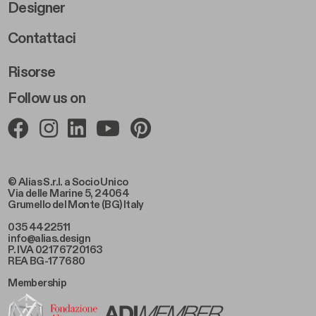
Designer
Footer Right 2
Contattaci
Risorse
Follow us on
© Alias S.r.l. a Socio Unico
Via delle Marine 5, 24064
Grumello del Monte (BG) Italy
035 4422511
info@alias.design
P. IVA 02176720163
REA BG-177680
Membership