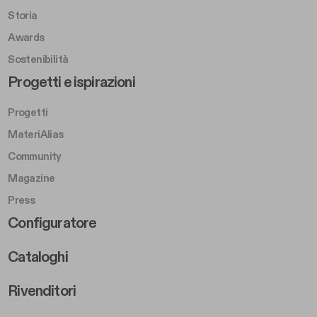
Storia
Awards
Sostenibilità
Footer Left Middle B
Progetti e ispirazioni
Progetti
MateriAlias
Community
Magazine
Press
Footer Right Middle B
Configuratore
Cataloghi
Rivenditori