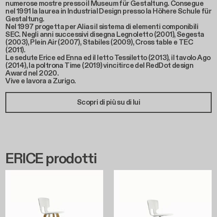
numerose mostre presso il Museum für Gestaltung. Consegue
nel 1991 la laurea in Industrial Design presso la Höhere Schule für
Gestaltung.
Nel 1997 progetta per Alias il sistema di elementi componibili
SEC. Negli anni successivi disegna Legnoletto (2001), Segesta
(2003), Plein Air (2007), Stabiles (2009), Cross table e TEC
(2011).
Le sedute Erice ed Enna ed il letto Tessiletto (2013), il tavolo Ago
(2014), la poltrona Time (2019) vincitirce del RedDot design
Award nel 2020.
Vive e lavora a Zurigo.
Scopri di più su di lui
ERICE prodotti