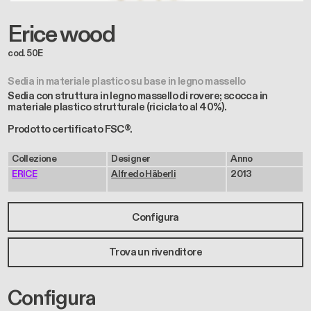
Erice wood
cod. 50E
Sedia in materiale plastico su base in legno massello
Sedia con struttura in legno massello di rovere; scocca in
materiale plastico strutturale (riciclato al 40%).
Prodotto certificato FSC®.
Collezione
Designer
Anno
ERICE
Alfredo Häberli
2013
Configura
Trova un rivenditore
Configura