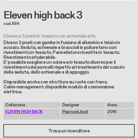
Eleven high back 3
cod. 864
Divano a 3 posti in tessuto con schienale alto
Divano 3 posti con gambe in fusione di alluminio e telaio in
acciaio. Seduta, schienale e braccioli in poliuretano con
rivestimento in tessuto. Pannellature rivestite in tessuto.
Rivestimento sfoderabile.
E' possibile scegliere un colore e/o tessuto diverso per il
rivestimento dei pannelli rispetto al rivestimento dei cuscini
della seduta, dello schienale e di appoggio.
Disponibile anche con struttura su ruote con freno.
Cable management: disponibile modulo di connessione
elettrica.
Collezione
Designer
Anno
ELEVEN HIGH BACK
PearsonLloyd
2016
Trova un rivenditore