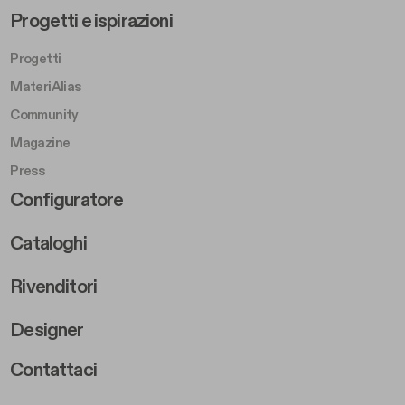
Footer Left Middle B
Progetti e ispirazioni
Progetti
MateriAlias
Community
Magazine
Press
Footer Right Middle B
Configuratore
Cataloghi
Rivenditori
Designer
Footer Right 2
Contattaci