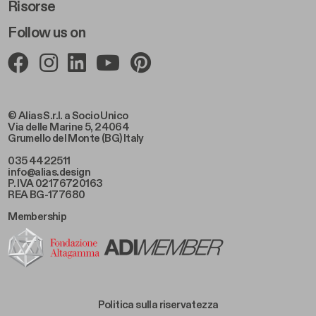
Risorse
Follow us on
© Alias S.r.l. a Socio Unico
Via delle Marine 5, 24064
Grumello del Monte (BG) Italy
035 4422511
info@alias.design
P. IVA 02176720163
REA BG-177680
Membership
Footer Bottom Left
Politica sulla riservatezza