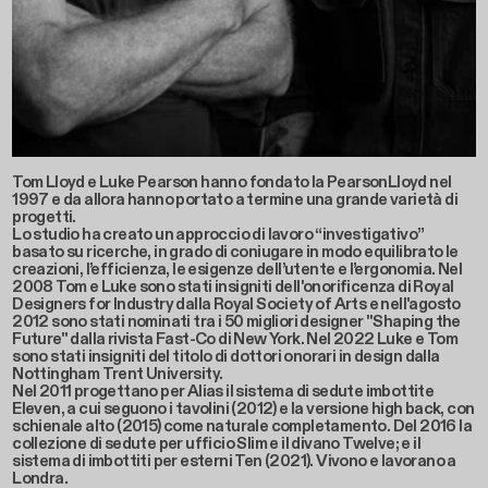
Tom Lloyd e Luke Pearson hanno fondato la PearsonLloyd nel
1997 e da allora hanno portato a termine una grande varietà di
progetti.
Lo studio ha creato un approccio di lavoro “investigativo”
basato su ricerche, in grado di coniugare in modo equilibrato le
creazioni, l’efficienza, le esigenze dell’utente e l’ergonomia. Nel
2008 Tom e Luke sono stati insigniti dell'onorificenza di Royal
Designers for Industry dalla Royal Society of Arts e nell'agosto
2012 sono stati nominati tra i 50 migliori designer "Shaping the
Future" dalla rivista Fast-Co di New York. Nel 2022 Luke e Tom
sono stati insigniti del titolo di dottori onorari in design dalla
Nottingham Trent University.
Nel 2011 progettano per Alias il sistema di sedute imbottite
Eleven, a cui seguono i tavolini (2012) e la versione high back, con
schienale alto (2015) come naturale completamento. Del 2016 la
collezione di sedute per ufficio Slim e il divano Twelve; e il
sistema di imbottiti per esterni Ten (2021). Vivono e lavorano a
Londra.