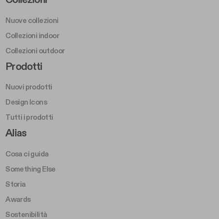
Collezioni
Nuove collezioni
Collezioni indoor
Collezioni outdoor
Footer Right Middle A
Prodotti
Nuovi prodotti
Design Icons
Tutti i prodotti
Footer Right A
Alias
Cosa ci guida
Something Else
Storia
Awards
Sostenibilità