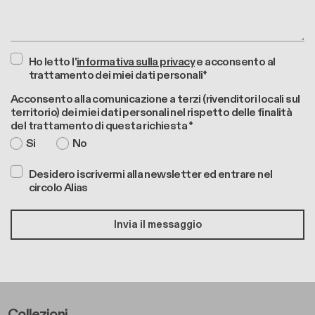
Ho letto l'
informativa sulla privacy
e acconsento al
trattamento dei miei dati personali*
Acconsento alla comunicazione a terzi (rivenditori locali sul
territorio) dei miei dati personali nel rispetto delle finalità
del trattamento di questa richiesta *
Si
No
Desidero iscrivermi alla newsletter ed entrare nel
circolo Alias
Footer Left Middle A