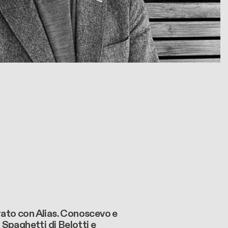
orato con Alias. Conoscevo e
Spaghetti di Belotti e