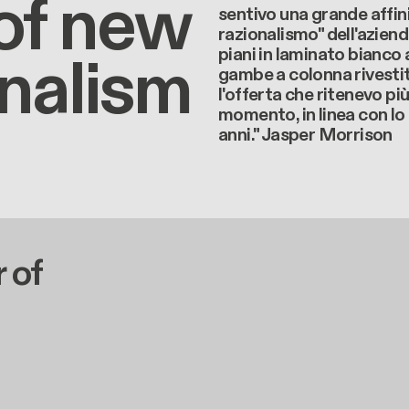
 of new
sentivo una grande affini
razionalismo" dell'azienda.
onalism
piani in laminato bianco 
gambe a colonna rivesti
l'offerta che ritenevo pi
momento, in linea con lo 
anni." Jasper Morrison
 of