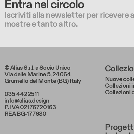
Entra nel circolo
Iscriviti alla newsletter per ricevere
mostre e tanto altro.
Foote
Collezio
© Alias S.r.l. a Socio Unico
Via delle Marine 5, 24064
Nuove coll
Grumello del Monte (BG) Italy
Collezioni 
Collezioni
035 4422511
info@alias.design
P. IVA 02176720163
REA BG-177680
Foote
Progetti