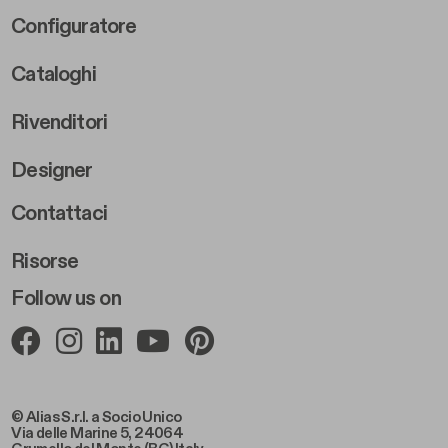
Footer Right Middle B
Configuratore
Cataloghi
Rivenditori
Designer
Footer Right 2
Contattaci
Risorse
Follow us on
© Alias S.r.l. a Socio Unico
Via delle Marine 5, 24064