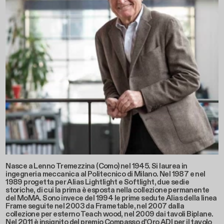
Nasce a Lenno Tremezzina (Como) nel 1945. Si laurea in
ingegneria meccanica al Politecnico di Milano. Nel 1987 e nel
1989 progetta per Alias Lightlight e Softlight, due sedie
storiche, di cui la prima è esposta nella collezione permanente
del MoMA. Sono invece del 1994 le prime sedute Alias della linea
Frame seguite nel 2003 da Frametable, nel 2007 dalla
collezione per esterno Teach wood, nel 2009 dai tavoli Biplane.
Nel 2011 è insignito del premio Compasso d'Oro ADI per il tavolo