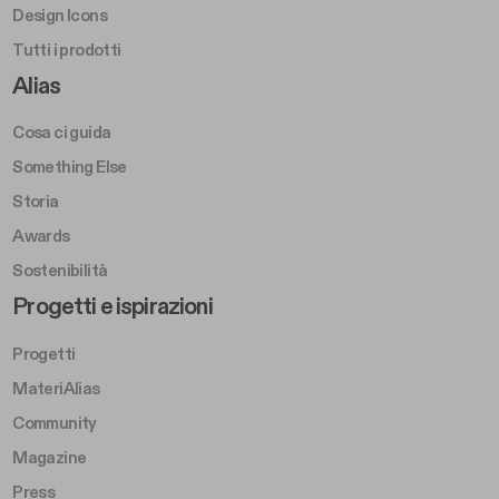
Design Icons
Tutti i prodotti
Footer Right A
Alias
Cosa ci guida
Something Else
Storia
Awards
Sostenibilità
Footer Left Middle B
Progetti e ispirazioni
Progetti
MateriAlias
Community
Magazine
Press