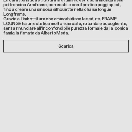
La caratteristica struttura in alluminio estruso si allunga nella
poltroncina Armframe, corredabile con il pratico poggiapiedi,
fino a creare una sinuosa silhouette nella chaise longue
Longframe.
Grazie all'imbottitura che ammorbidisce le sedute, FRAME
LOUNGE ha un'estetica molto ricercata, rotonda e accogliente,
senza rinunciare all'inconfondibile purezza formale dalla iconica
famiglia firmata da Alberto Meda.
Scarica