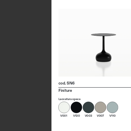
cod. SN6
Finiture
Laccatura opaca
V001
V130
V003
V007
V110