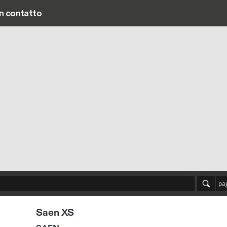
in contatto
Main navigation
pa
Saen XS
SAEN