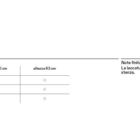
Note finit
La laccatu
50 cm
altezza 63 cm
stenza.