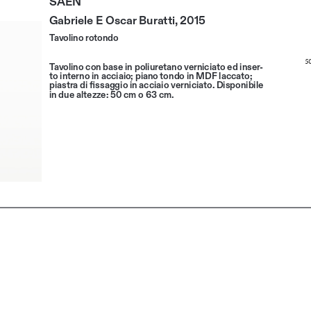
Gabriele E Oscar Buratti, 2015
Tavolino rotondo
Tavolino con base in poliuretano verniciato ed inser
-
to interno in acciaio; piano tondo in MDF laccato; 
piastra di fissaggio in acciaio verniciato. Disponibile 
in due altezze: 50 cm o 63 cm.