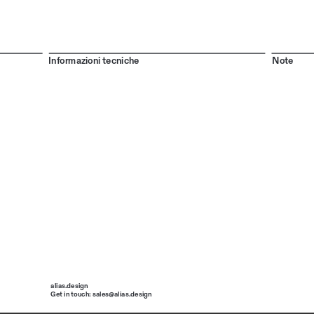
Informazioni tecniche
Note
alias.design
Get in touch: sales@alias.design