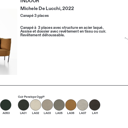
Michele De Lucchi, 2022
Canapé 3 places
Canapé à  3 places avec structure en acier laqué. 
Assise et dossier avec revêtement en tissu ou cuir.
Revêtement déhoussable.
Cuir Penelope Oggi®
A053
LA01
LA02
LA03
LA05
LA06
LA07
LA11