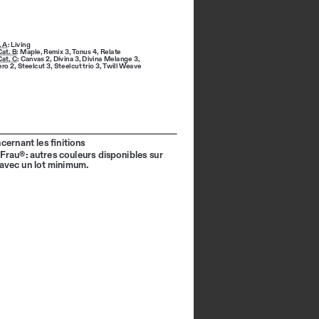
 A
: Living
Cat. B
: 
Maple
, 
Remix 3
, 
Tonus 4
, 
Relate
Cat. C
: 
Canvas 2
, 
Divina 3
, 
Divina Melange 3
, 
ero 2
, 
Steelcut 3
, 
Steelcut trio 3
, 
Twill Weave
cernant les  nitions
 Frau®: autres couleurs disponibles sur 
vec un lot minimum.