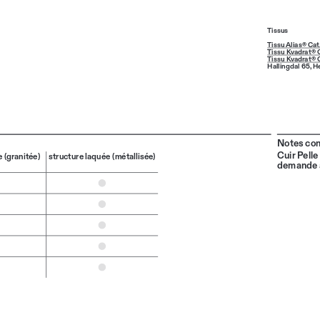
Tissus
Tissu Alias® Cat.
Tissu Kvadrat® 
Tissu Kvadrat® 
Hallingdal 65
, 
H
Notes con
Cuir Pelle
 (granitée)
structure laquée (métallisée)
demande a