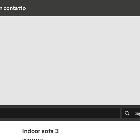
in contatto
Main navigation
pa
Indoor sofa 3
INDOOR