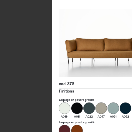
cod. 378
Finitions
Laquage en poudre granité
A019
A011
A022
A047
A051
A052
Laquage en poudre granité