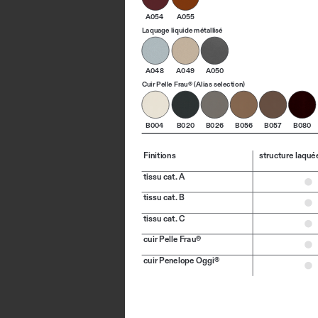
A054
A055
Laquage liquide métallisé
A048
A049
A050
Cuir Pelle Frau® (Alias selection)
B004
B020
B026
B056
B057
B080
Finitions
structure laquée
tissu cat. A
tissu cat. B
tissu cat. C
cuir Pelle Frau®
cuir Penelope Oggi®